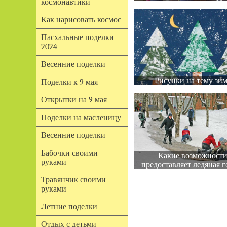
космонавтики
Как нарисовать космос
Пасхальные поделки
2024
Весенние поделки
Рисунки на тему зи
Поделки к 9 мая
Открытки на 9 мая
Поделки на масленицу
Весенние поделки
Бабочки своими
Какие возможност
руками
предоставляет ледяная г
Травянчик своими
руками
Летние поделки
Отдых с детьми