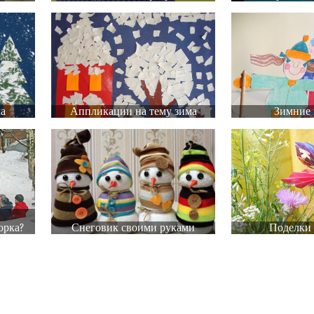
ма
Аппликации на тему зима
Зимние 
и
орка?
Снеговик своими руками
Поделки 