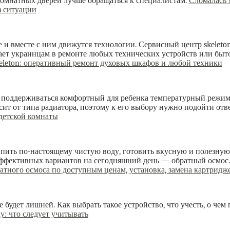
омнатных дверей лучше обращаться к специалистам.
Сломалась 
з ситуации
е и вместе с ним движутся технологии. Сервисный центр skeleto
гает украинцам в ремонте любых технических устройств или быт
eleton: оперативный ремонт духовых шкафов и любой техники
 поддерживаться комфортный для ребенка температурный режим
ит от типа радиатора, поэтому к его выбору нужно подойти отв
детской комнаты
пить по-настоящему чистую воду, готовить вкусную и полезную
эффективных вариантов на сегодняшний день — обратный осмос
атного осмоса по доступным ценам, установка, замена картридж
 будет лишней. Как выбрать такое устройство, что учесть, о чем 
: что следует учитывать