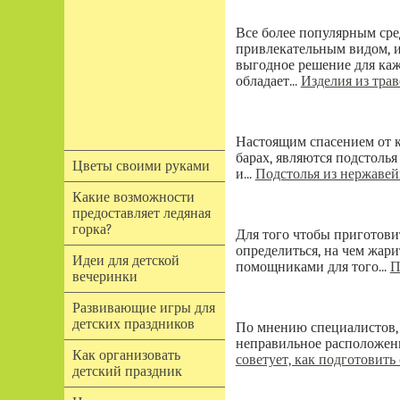
Все более популярным сре
привлекательным видом, и
выгодное решение для каж
обладает...
Изделия из тра
Настоящим спасением от к
барах, являются подстолья
Цветы своими руками
и...
Подстолья из нержавей
Какие возможности
предоставляет ледяная
горка?
Для того чтобы приготови
определиться, на чем жар
Идеи для детской
помощниками для того...
П
вечеринки
Развивающие игры для
детских праздников
По мнению специалистов, 
неправильное расположени
Как организовать
советует, как подготовить
детский праздник