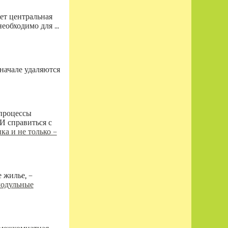
ует центральная
обходимо для ...
Вначале удаляются
 процессы
И справиться с
ка и не только –
 жилье, –
модульные