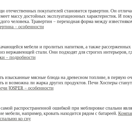
ди отечественных покупателей становится травертин. Он отлича
меет массу достойных эксплуатационных характеристик. И поку
дого человека. Травертин – переходная форма между известняко
вертина – особенности
ачающейся мебели и пролитых напитков, а также рассерженных 
 из нержавеющей стали. Они подходят для строгих интерьеров, г
ки – подробности
ть изысканные мясные блюда на древесном топливе, в первую о
ить и возможна ли жарка других продуктов. Печи Хосперы стан
ечи JOSPER – особенности
самой распространенной ошибкой при меблировке спальни явля
е мебели, например, кровать находится рядом с батареей.
Компа
 спальню ко сну