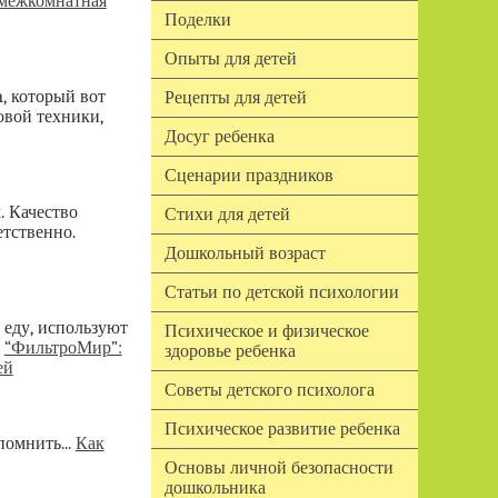
межкомнатная
Поделки
Опыты для детей
n, который вот
Рецепты для детей
овой техники,
Досуг ребенка
Сценарии праздников
. Качество
Стихи для детей
етственно.
Дошкольный возраст
Статьи по детской психологии
 еду, используют
Психическое и физическое
.
“ФильтроМир”:
здоровье ребенка
ей
Советы детского психолога
Психическое развитие ребенка
помнить...
Как
Основы личной безопасности
дошкольника