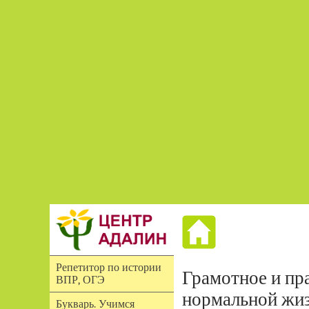
Репетитор по истории
Грамотное и пр
ВПР, ОГЭ
нормальной жиз
Букварь. Учимся