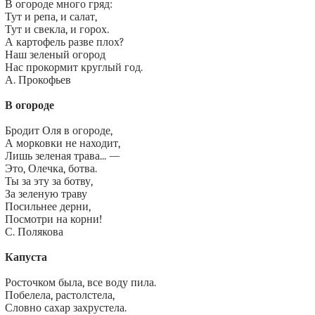
В огороде много гряд:
Тут и репа, и салат,
Тут и свекла, и горох.
А картофель разве плох?
Наш зеленый огород
Нас прокормит круглый год.
А. Прокофьев
В огороде
Бродит Оля в огороде,
А морковки не находит,
Лишь зеленая трава... —
Это, Олечка, ботва.
Ты за эту за ботву,
За зеленую траву
Посильнее дерни,
Посмотри на корни!
С. Полякова
Капуста
Росточком была, все воду пила.
Побелела, растолстела,
Словно сахар захрустела.