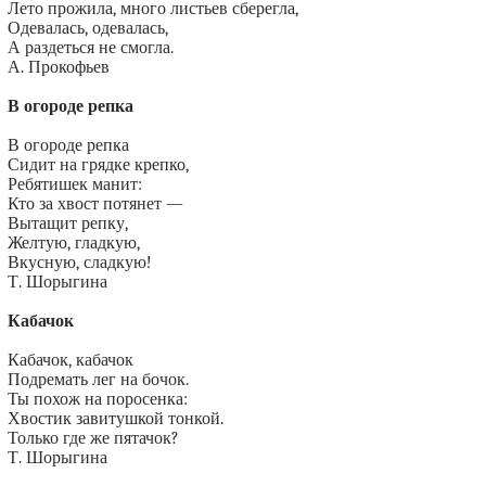
Лето прожила, много листьев сберегла,
Одевалась, одевалась,
А раздеться не смогла.
А. Прокофьев
В огороде репка
В огороде репка
Сидит на грядке крепко,
Ребятишек манит:
Кто за хвост потянет —
Вытащит репку,
Желтую, гладкую,
Вкусную, сладкую!
Т. Шорыгина
Кабачок
Кабачок, кабачок
Подремать лег на бочок.
Ты похож на поросенка:
Хвостик завитушкой тонкой.
Только где же пятачок?
Т. Шорыгина