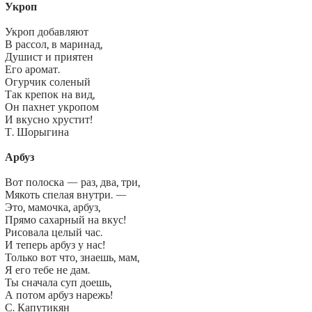
Укроп
Укроп добавляют
В рассол, в маринад,
Душист и приятен
Его аромат.
Огурчик соленый
Так крепок на вид,
Он пахнет укропом
И вкусно хрустит!
Т. Шорыгина
Арбуз
Вот полоска — раз, два, три,
Мякоть спелая внутри. —
Это, мамочка, арбуз,
Прямо сахарный на вкус!
Рисовала целый час.
И теперь арбуз у нас!
Только вот что, знаешь, мам,
Я его тебе не дам.
Ты сначала суп доешь,
А потом арбуз нарежь!
С. Капутикян