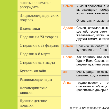
читать, понимать и
Семен
У меня проблема. Я о
рассуждать
вытекающими последс
взросления женского
Энциклопедия детских
поделок
Очень расчитываю н
Адалин
Семен, оптимальным 
Валентинки
где обо всем этом 
желательно, чтобы к
Поделки на 23 февраля
другим темам, интере
Открытки к 23 февраля
Семен
Спасибо за совет, я
кулинария и т.п.", о
Поделки к 8 марта
Елена
Как приятно, что ес
Удачи Вам, Семен, я
Открытки на 8 марта
редкие мужчины реша
Букварь онлайн
аня
очень рада что есть
самотек, когда мален
Развивающие игры
Анна
трудно поверить, что
стесняются обраща
Логопедические
(воспитание дочери в
занятия
Лучшие детские
поделки
ВСЕ АРХИВНЫЕ ФОР