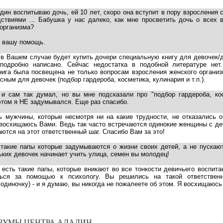
дин воспитываю дочь, ей 10 лет, скоро она вступит в пору взросления 
твиями ... Бабушка у нас далеко, как мне просветить дочь о всех 
 организма?
а вашу помощь.
в Вашем случае будет купить дочери специальную книгу для девочек/
подробно написано. Сейчас недостатка в подобной литературе нет.
нига была посвещена не только вопросам взросления женского организ
сным для девочек (подбор гардероба, косметика, кулинария и т.п.).
 и сам так думал, но вы мне подсказали про "подбор гардероба, ко
б этом я НЕ задумывался. Еще раз спасибо.
ть мужчины, которые несмотря ни на какие трудности, не отказались о
 восхищаюсь Вами. Ведь так часто встречаются одинокие женщины с де
ются на этот ответственный шаг. Спасибо Вам за это!
 такие папы которые задумываются о жизни своих детей, а не пускаю
ьких девочек начинает учить улица, семен вы молодец!
 есть такие папы, которые вникают во все тонкости девичьего воспита
ться за помощью к психологу. Вы решились на такой ответствен
 одиночку) - и я думаю, вы никогда не пожалеете об этом. Я восхищаюсь
УМЫ ЦЕНТРА АДАЛИН