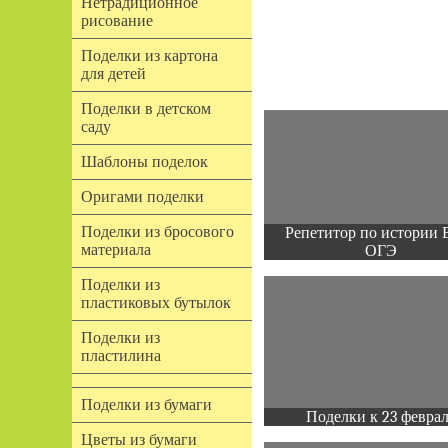
Нетрадиционное
рисование
Поделки из картона
для детей
Поделки в детском
саду
Шаблоны поделок
Оригами поделки
Поделки из бросового
Репетитор по истории 
материала
ОГЭ
Поделки из
пластиковых бутылок
Поделки из
пластилина
Поделки из бумаги
Поделки к 23 февра
Цветы из бумаги