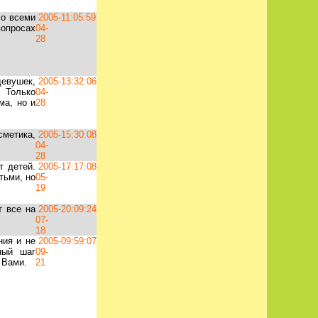
со всеми
2005-
11:05:59
вопросах
04-
28
девушек,
2005-
13:32:06
 Только
04-
ма, но и
28
сметика,
2005-
15:30:08
04-
28
т детей.
2005-
17:17:08
тьми, но
05-
19
т все на
2005-
20:09:24
07-
18
ния и не
2005-
09:59:07
ный шаг
09-
 Вами.
21