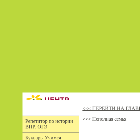
<<< ПЕРЕЙТИ НА ГЛА
<<< Неполная семья
Репетитор по истории
ВПР, ОГЭ
Букварь. Учимся