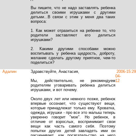
Вы пишите, что не надо заставлять ребенка
делиться своими игрушками с другими
детьми...В связи с этим у меня два таких
вопроса:
1. Как может отразиться на ребенке то, что
родители заставляют его делиться
игрушками?
2. Какими другими способами можно
воспитывать у ребенка щедрость, доброту,
желание сделать другому приятное, чем-то
поделиться?
Адалин
Здравствуйте, Анастасия,
2006-
15:29
04-
Мы, действительно, не рекомендуем
12
родителям уговаривать ребенка делиться
игрушками, и вот почему.
Около двух лет или немного позже, ребенок
впервые осознает, что существуют вещи,
которые принадлежат только ему. Кроватка,
одежда, игрушки - про все это малыш теперь
уверенно говорит "мое". Но ребенок, в
отличие от взрослых, воспринимает свои
вещи как часть самого себя. Поэтому
попытки других детей завладеть ими он
расценивает, как посягательство на него