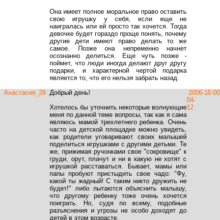
Она имеет полное моральное право оставить
свою игрушку у себя, если еще не
наигралась или ей просто так хочется. Тогда
девочке будет гораздо проще понять, почему
другие дети имеют право делать то же
самое. Позже она непременно начнет
осознанно делиться. Еще чуть позже -
поймет, что люди иногда делают друг другу
подарки, и характерной чертой подарка
является то, что его нельзя забрать назад.
Анастасия_28
Добрый день!
2006-
15:00
04-
Хотелось бы уточнить некоторые волнующие
12
меня по данной теме вопросы, так как я сама
являюсь мамой трехлетнего ребенка. Очень
часто на детской площадке можно увидеть,
как родители уговаривают своих малышей
поделиться игрушками с другими детьми. Те
же, прижимая ручонками свое "сокровище" к
груди, орут, плачут и ни в какую не хотят с
игрушкой расставаться. Бывает, мамы или
папы пробуют пристыдить свое чадо: "Фу,
какой ты жадный! С таким никто дружить не
будет!" либо пытаются объяснить малышу,
что другому ребенку тоже очень хочется
поиграть. Но, судя по всему, подобные
разъяснения и угрозы не особо доходят до
детей в этом возрасте.