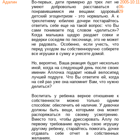
Адалин
Во-первых, дети примерно до трех лет не
2005-
10:11
умеют добровольно расставаться с
06-
понравившимися им вещами: здоровый
29
детский эгоцентризм - это нормально. А к
трехлетнему юбилею дочери постарайтесь
ответить себе еще на такой вопрос: что Вы
сами понимаете под словом «делиться»?
Когда малышка щедро раздает совки и
ведерки соседям по песочнице, это не может
не радовать. Особенно, если учесть, что
перед уходом вы собственноручно соберете
все игрушки в сумку и унесете домой.
Но, вероятно, Ваша реакция будет несколько
иной, когда на следующий день после своих
именин Аллочка подарит новый велосипед
лучшей подруге. Что Вы ответите ей, когда
на сей раз уже она напомнит Вам, что нужно
делиться?
Воспитать у ребенка верное отношение к
собственности можно только одним
способом: обеспечить её наличие. У девочки
должны быть вещи, которыми она может
распоряжаться по своему усмотрению.
Вместо того, чтобы дрессировать Аллу по
первому требованию вручать свою игрушку
другому ребенку, старайтесь помогать дочке
отдавать себе отчет в собственных
желаниях.