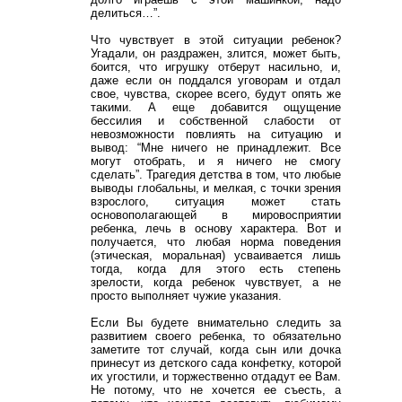
делиться…”.
Что чувствует в этой ситуации ребенок?
Угадали, он раздражен, злится, может быть,
боится, что игрушку отберут насильно, и,
даже если он поддался уговорам и отдал
свое, чувства, скорее всего, будут опять же
такими. А еще добавится ощущение
бессилия и собственной слабости от
невозможности повлиять на ситуацию и
вывод: “Мне ничего не принадлежит. Все
могут отобрать, и я ничего не смогу
сделать”. Трагедия детства в том, что любые
выводы глобальны, и мелкая, с точки зрения
взрослого, ситуация может стать
основополагающей в мировосприятии
ребенка, лечь в основу характера. Вот и
получается, что любая норма поведения
(этическая, моральная) усваивается лишь
тогда, когда для этого есть степень
зрелости, когда ребенок чувствует, а не
просто выполняет чужие указания.
Если Вы будете внимательно следить за
развитием своего ребенка, то обязательно
заметите тот случай, когда сын или дочка
принесут из детского сада конфетку, которой
их угостили, и торжественно отдадут ее Вам.
Не потому, что не хочется ее съесть, а