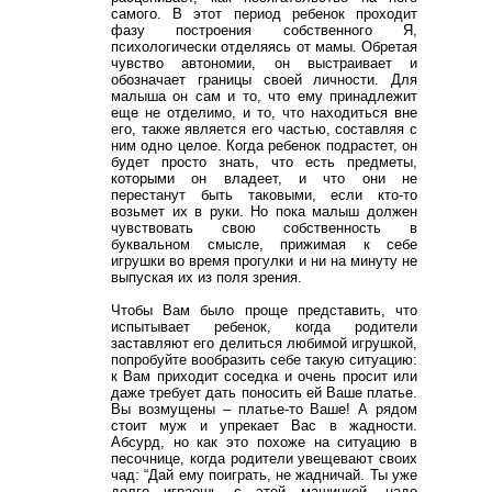
самого. В этот период ребенок проходит
фазу построения собственного Я,
психологически отделяясь от мамы. Обретая
чувство автономии, он выстраивает и
обозначает границы своей личности. Для
малыша он сам и то, что ему принадлежит
еще не отделимо, и то, что находиться вне
его, также является его частью, составляя с
ним одно целое. Когда ребенок подрастет, он
будет просто знать, что есть предметы,
которыми он владеет, и что они не
перестанут быть таковыми, если кто-то
возьмет их в руки. Но пока малыш должен
чувствовать свою собственность в
буквальном смысле, прижимая к себе
игрушки во время прогулки и ни на минуту не
выпуская их из поля зрения.
Чтобы Вам было проще представить, что
испытывает ребенок, когда родители
заставляют его делиться любимой игрушкой,
попробуйте вообразить себе такую ситуацию:
к Вам приходит соседка и очень просит или
даже требует дать поносить ей Ваше платье.
Вы возмущены – платье-то Ваше! А рядом
стоит муж и упрекает Вас в жадности.
Абсурд, но как это похоже на ситуацию в
песочнице, когда родители увещевают своих
чад: “Дай ему поиграть, не жадничай. Ты уже
долго играешь с этой машинкой, надо