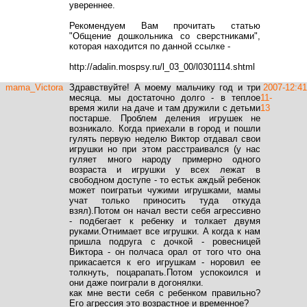
увереннее.
Рекомендуем Вам прочитать статью
"Общение дошкольника со сверстниками",
которая находится по данной ссылке -
http://adalin.mospsy.ru/l_03_00/l0301114.shtml
mama_Victora
Здравствуйте! А моему мальчику год и три
2007-
12:41
месяца. мы достаточно долго - в теплое
11-
время жили на даче и там дружили с детьми
13
постарше. Проблем деления игрушек не
возникало. Когда приехали в город и пошли
гулять первую неделю Виктор отдавал свои
игрушки но при этом расстраивался (у нас
гуляет много народу примерно одного
возраста и игрушки у всех лежат в
свободном доступе - то естьк аждый ребенок
может поигратьи чужими игрушками, мамы
учат только приносить туда откуда
взял).Потом он начал вести себя агрессивно
- подбегает к ребенку и толкает двумя
руками.Отнимает все игрушки. А когда к нам
пришла подруга с дочкой - ровесницей
Виктора - он полчаса орал от того что она
прикасается к его игрушкам - норовил ее
толкнуть, поцарапать.Потом успокоился и
они даже поиграли в догонялки.
как мне вести себя с ребенком правильно?
Его агрессия это возрастное и временное?