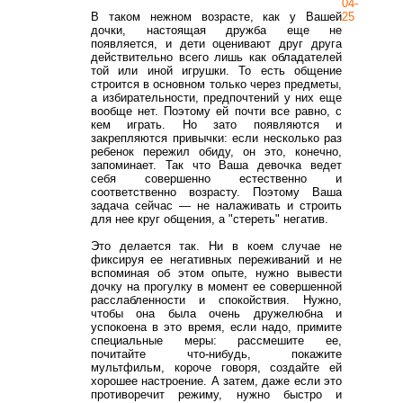
04-
В таком нежном возрасте, как у Вашей
25
дочки, настоящая дружба еще не
появляется, и дети оценивают друг друга
действительно всего лишь как обладателей
той или иной игрушки. То есть общение
строится в основном только через предметы,
а избирательности, предпочтений у них еще
вообще нет. Поэтому ей почти все равно, с
кем играть. Но зато появляются и
закрепляются привычки: если несколько раз
ребенок пережил обиду, он это, конечно,
запоминает. Так что Ваша девочка ведет
себя совершенно естественно и
соответственно возрасту. Поэтому Ваша
задача сейчас — не налаживать и строить
для нее круг общения, а "стереть" негатив.
Это делается так. Ни в коем случае не
фиксируя ее негативных переживаний и не
вспоминая об этом опыте, нужно вывести
дочку на прогулку в момент ее совершенной
расслабленности и спокойствия. Нужно,
чтобы она была очень дружелюбна и
успокоена в это время, если надо, примите
специальные меры: рассмешите ее,
почитайте что-нибудь, покажите
мультфильм, короче говоря, создайте ей
хорошее настроение. А затем, даже если это
противоречит режиму, нужно быстро и