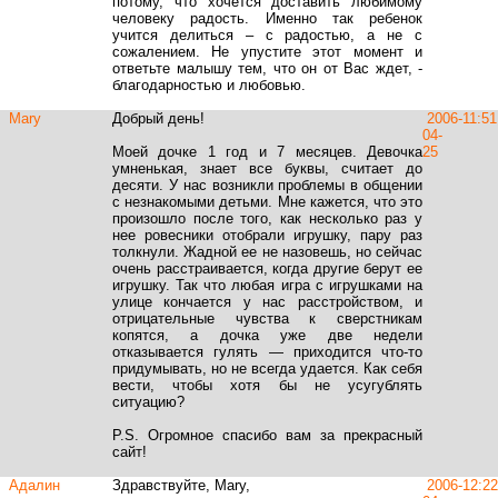
потому, что хочется доставить любимому
человеку радость. Именно так ребенок
учится делиться – с радостью, а не с
сожалением. Не упустите этот момент и
ответьте малышу тем, что он от Вас ждет, -
благодарностью и любовью.
Mary
Добрый день!
2006-
11:51
04-
Моей дочке 1 год и 7 месяцев. Девочка
25
умненькая, знает все буквы, считает до
десяти. У нас возникли проблемы в общении
с незнакомыми детьми. Мне кажется, что это
произошло после того, как несколько раз у
нее ровесники отобрали игрушку, пару раз
толкнули. Жадной ее не назовешь, но сейчас
очень расстраивается, когда другие берут ее
игрушку. Так что любая игра с игрушками на
улице кончается у нас расстройством, и
отрицательные чувства к сверстникам
копятся, а дочка уже две недели
отказывается гулять — приходится что-то
придумывать, но не всегда удается. Как себя
вести, чтобы хотя бы не усугублять
ситуацию?
P.S. Огромное спасибо вам за прекрасный
сайт!
Адалин
Здравствуйте, Mary,
2006-
12:22