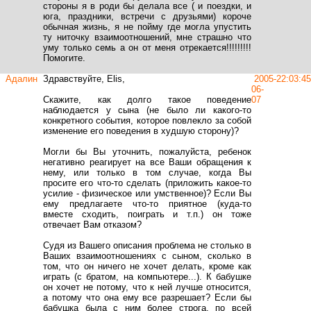
стороны я в роди бы делала все ( и поездки, и
юга, праздники, встречи с друзьями) короче
обычная жизнь, я не пойму где могла упустить
ту ниточку взаимоотношений, мне страшно что
уму только семь а он от меня отрекается!!!!!!!!!
Помогите.
Адалин
Здравствуйте, Elis,
2005-
22:03:45
06-
Скажите, как долго такое поведение
07
наблюдается у сына (не было ли какого-то
конкретного события, которое повлекло за собой
изменение его поведения в худшую сторону)?
Могли бы Вы уточнить, пожалуйста, ребенок
негативно реагирует на все Ваши обращения к
нему, или только в том случае, когда Вы
просите его что-то сделать (приложить какое-то
усилие - физическое или умственное)? Если Вы
ему предлагаете что-то приятное (куда-то
вместе сходить, поиграть и т.п.) он тоже
отвечает Вам отказом?
Судя из Вашего описания проблема не столько в
Ваших взаимоотношениях с сыном, сколько в
том, что он ничего не хочет делать, кроме как
играть (с братом, на компьютере...). К бабушке
он хочет не потому, что к ней лучше относится,
а потому что она ему все разрешает? Если бы
бабушка была с ним более строга, по всей