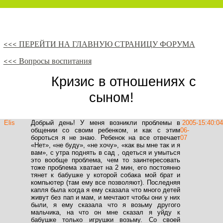
<<< ПЕРЕЙТИ НА ГЛАВНУЮ СТРАНИЦУ ФОРУМА
<<< Вопросы воспитания
Кризис в отношениях с
сыном!
Elis
Добрый день! У меня возникли проблемы в
2005-
15:40:04
общении со своим ребенком, и как с этим
06-
бороться я не знаю. Ребенок на все отвечает
07
«Нет», «не буду», «не хочу», «как вы мне так и я
вам», с утра поднять в сад , одеться и умыться
это вообще проблема, чем то заинтересовать
тоже проблема хватает на 2 мин, его постоянно
тянет к бабушке у которой собака мой брат и
компьютер (там ему все позволяют). Последняя
капля была когда я ему сказала что много детей
живут без пап и мам, и мечтают чтобы они у них
были, я ему сказала что я возьму другого
мальчика, на что он мне сказал я уйду к
бабушке только игрушки возьму. Со своей