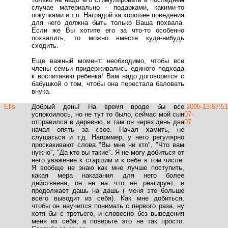
случае материально - подарками, какими-то
покупками и т.п. Наградой за хорошее поведения
для него должна быть только Ваша похвала.
Если же Вы хотите его за что-то особенно
похвалить, то можно вместе куда-нибудь
сходить.
Еще важный момент: необходимо, чтобы все
члены семьи придерживались единого подхода
к воспитанию ребенка! Вам надо договорится с
бабушкой о том, чтобы она перестала баловать
внука.
Elis
Добрый день! На время вроде бы все
2005-
13:57:51
успокоилось, но не тут то было, сейчас мой сын
07-
отправился в деревню, и там он через день два
07
начал опять за свое. Начал хамить, не
слушаться и т.д. Например, у него регулярно
проскакивают слова "Вы мне ни кто", "Что вам
нужно", "Да кто вы такие". Я не могу добиться от
него уважение к старшим и к себе в том числе.
Я вообще не знаю как мне лучше поступить,
какая мера наказания для него более
действенна, он не на что не реагирует, и
продолжает дашь на дашь ( меня это больше
всего выводит из себя). Как мне добиться,
чтобы он научился понимать с первого раза, ну
хотя бы с третьего, и словесно без выведения
меня из себя, а поверьте это не так просто.