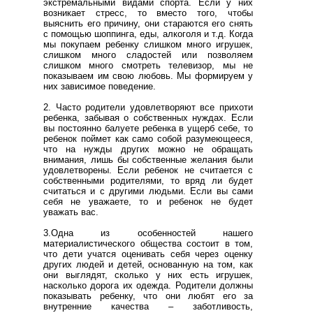
экстремальными видами спорта. Если у них
возникает стресс, то вместо того, чтобы
выяснить его причину, они стараются его снять
с помощью шоппинга, еды, алкоголя и т.д. Когда
мы покупаем ребенку слишком много игрушек,
слишком много сладостей или позволяем
слишком много смотреть телевизор, мы не
показываем им свою любовь. Мы формируем у
них зависимое поведение.
2. Часто родители удовлетворяют все прихоти
ребенка, забывая о собственных нуждах. Если
вы постоянно балуете ребенка в ущерб себе, то
ребенок поймет как само собой разумеющееся,
что на нужды других можно не обращать
внимания, лишь бы собственные желания были
удовлетворены. Если ребенок не считается с
собственными родителями, то вряд ли будет
считаться и с другими людьми. Если вы сами
себя не уважаете, то и ребенок не будет
уважать вас.
3.Одна из особенностей нашего
материалистического общества состоит в том,
что дети учатся оценивать себя через оценку
других людей и детей, основанную на том, как
они выглядят, сколько у них есть игрушек,
насколько дорога их одежда. Родители должны
показывать ребенку, что они любят его за
внутренние качества – заботливость,