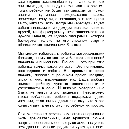
сострадание, жизнелюбие и т.д. – а не за то, как
они выглядят, как ведут себя, или как учатся.
Тогда ребенок не будет так зависим от чужой
оценки. Подлинное самоуважение всегда
происходит изнутри, от сознания, что тебя ценят
за то, какой ты есть. Когда мы чересчур балуем
ребенка вещами или одеждой, вызывая зависть
друзей, мы формируем у него зависимость от
чужого мнения, от чужого одобрения, которое
базируется только на его внешнем виде и
обладании материальными благами.
Мы можем избаловать ребенка материальными
благами, но мы не можем избаловать его своей
любовью и вниманием. Любовь – это принятие
ребенка таким, какой он есть. Это понимание,
сострадание и забота. Вы проявляете свою
любовь, проводя с ребенком время наедине,
играя с ним, выслушивая его. Ваша любовь
придает ребенку чувство защищенности и
уверенности в себе. И никакие материальные
блага не могут этого заменить. Невозможно
также избаловать ребенка подарками, даже
частыми, если вы их дарите потому, что этого
хочется вам, а не потому что ребенок их просил.
Для маленького ребенка абсолютно нормально
быть требовательным, ему нравятся любые
вещи, а понравившуюся вещь он хочет получить
немедленно. Многие родители чувствуют себя