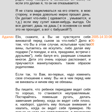
если это делаю я, то он не отказывается.
Я не стала зацикливаться на его ответе, в мою
сторону, и вчера довольно мирно прошел день.
Он делает что-либо ( одевается , умывается, и
т.д.) если ему сулит какая-нибудь выгода. Он
все делает, дашь на дашь ( в основном со мной
это не проходит, а вот с бабушкой!?).
Адалин
Elis, скажите, а Вы не чувствуете себя
2005-
14:33:08
виноватой перед сыном за что-либо? Дело в
06-
том, что Вы в этом случае, испытывая чувство
08
вины, пытаетесь ее искупить: либо делая ему
подарки ("и поездки, и юга, праздники, встречи с
друзьями"), либо балуя его, разрешая слишком
многое. Дети это очень хорошо распознают, и
приучаются манипулировать таким образом
родителями.
Если так, то Вам, во-первых, надо изменить
свое отношение к нему: Вы ни в чем перед ним
не виноваты и ничем ему не обязаны.
Вы пишите, что ребенок периодами ведет себя
то хорошо, то становится неуправляемым.
Постарайтесь поменьше ругать, делать
замечания ребенку, когда он ведет себя плохо,
и, наоборот, уделять ему больше внимания и
хвалить, когда он ведет себя примерно. Но
только не надо его стимулировать в последнем