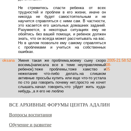
Не стремитесь спасти ребенка от всех
трудностей и проблем в его жизни, иначе он
никогда не будет самостоятельным и не
научится справляться с ними сам. В частности,
это касается его школьных домашних заданий.
Разумеется, в некоторых ситуациях ему не
обойтись без вашей помощи, и ребенок должен
знать, что он всегда может рассчитывать на вас.
Но в целом позвольте ему самому справляться
с проблемами и учиться на собственных
ошибках.
oksana
Уменя такая же проблема,моему сыну скоро
2005-
21:58:52
восемь(написала все в теме неуправляемый
08-
ребенок).теже проблемы,тоже хамство и
05
нежелание что-либо делать.на слишком
активные просьбы купить или еще что-то устала
по сто раз говорить почему нет,просто не хочет
слышать.начал говорить,что уйдет жить куда-
нибудь.,а я его не люблю
ВСЕ АРХИВНЫЕ ФОРУМЫ ЦЕНТРА АДАЛИН
Вопросы воспитания
Обучение и развитие