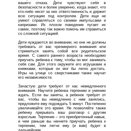
вашего отказа. Дети чувствуют себя в
безопасности и более уверенно, когда знают, что
кто-либо несет за них ответственность и держит
всю ситуацию под контролем. Дети еще не
умеют справляться со своими импульсами и
капризами. Их плохое поведение пугает их
самих, поэтому так важно помочь им справиться
со сложной ситуацией.
Дети нуждаются во внимании, но они не должны
требовать от вас чрезмерного внимания или
стремиться занять собой все родительское
время. С самого раннего возраста необходимо
приучать ребенка к тому, чтобы он мог занимать
себя сам. Для этого окружите его игрушками и
книжками, которые он мог бы легко достать.
Игры на улице со сверстниками также научат
его независимости.
Зачастую дети требуют от нас немедленного
внимания. Научите ребенка терпению и умению
ждать. Если вы заняты, а ребенок требует от
вас, чтобы вы немедленно с ним занялись,
предложите ему подождать 5 минут. Постепенно
увеличивайте это время. Не позволяйте также
ребенку прерывать ваш разговор с другим
взрослым. Терпение – это приобретенный навык,
и чем раньше вы начнете приучать ребенка к
терпению, тем легче ему (и вам) будет в
дальнейшем.