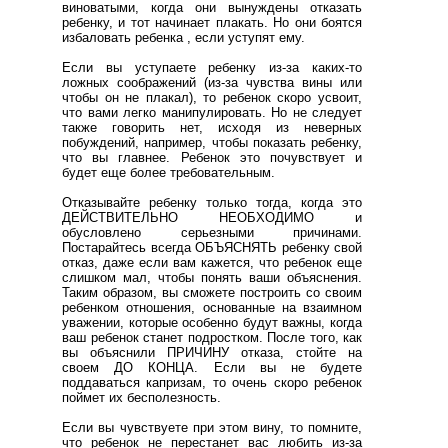
виноватыми, когда они вынуждены отказать
ребенку, и тот начинает плакать. Но они боятся
избаловать ребенка , если уступят ему.
Если вы уступаете ребенку из-за каких-то
ложных соображений (из-за чувства вины или
чтобы он не плакал), то ребенок скоро усвоит,
что вами легко манипулировать. Но не следует
также говорить нет, исходя из неверных
побуждений, например, чтобы показать ребенку,
что вы главнее. Ребенок это почувствует и
будет еще более требовательным.
Отказывайте ребенку только тогда, когда это
ДЕЙСТВИТЕЛЬНО НЕОБХОДИМО и
обусловлено серьезными причинами.
Постарайтесь всегда ОБЪЯСНЯТЬ ребенку свой
отказ, даже если вам кажется, что ребенок еще
слишком мал, чтобы понять ваши объяснения.
Таким образом, вы сможете построить со своим
ребенком отношения, основанные на взаимном
уважении, которые особенно будут важны, когда
ваш ребенок станет подростком. После того, как
вы объяснили ПРИЧИНУ отказа, стойте на
своем ДО КОНЦА. Если вы не будете
поддаваться капризам, то очень скоро ребенок
поймет их бесполезность.
Если вы чувствуете при этом вину, то помните,
что ребенок не перестанет вас любить из-за