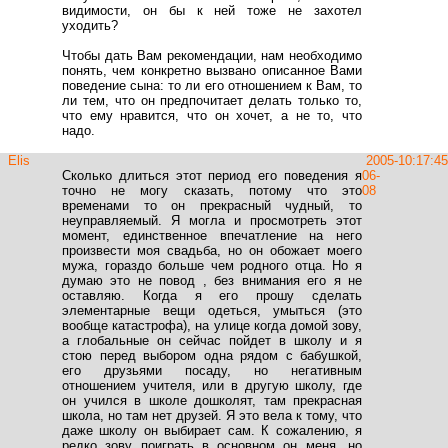
видимости, он бы к ней тоже не захотел
уходить?
Чтобы дать Вам рекомендации, нам необходимо
понять, чем конкретно вызвано описанное Вами
поведение сына: то ли его отношением к Вам, то
ли тем, что он предпочитает делать только то,
что ему нравится, что он хочет, а не то, что
надо.
Elis
2005-
10:17:45
Сколько длиться этот период его поведения я
06-
точно не могу сказать, потому что это
08
временами то он прекрасный чудный, то
неуправляемый. Я могла и просмотреть этот
момент, единственное впечатление на него
произвести моя свадьба, но он обожает моего
мужа, гораздо больше чем родного отца. Но я
думаю это не повод , без внимания его я не
оставляю. Когда я его прошу сделать
элементарные вещи одеться, умыться (это
вообще катастрофа), на улице когда домой зову,
а глобальные он сейчас пойдет в школу и я
стою перед выбором одна рядом с бабушкой,
его друзьями посаду, но негативным
отношением учителя, или в другую школу, где
он учился в школе дошколят, там прекрасная
школа, но там нет друзей. Я это вела к тому, что
даже школу он выбирает сам. К сожалению, я
редко зову поиграть в основном он меня, но