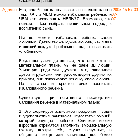
Спасибо за ранее.
Адалин
Elis, нам бы хотелось сказать несколько слов о
2005-
15:57:09
том, КАК и ЧЕМ можно избаловать ребенка, и
07-
ЧЕМ его избаловать НЕЛЬЗЯ. Возможно, это
07
поможет Вам выбрать правильный подход к
воспитанию сына.
Вы не можете избаловать ребенка своей
любовью. Детям так же нужна любовь, как пища
и свежий воздух. Проблема в том, что называть
«любовью».
Когда мы даем детям все, что они хотят в
материальном плане, мы не даем им любви.
Зачастую родители думают, что, заваливая
детей игрушками или удовлетворяя другие их
прихоти, они показывают ребенку свою любовь.
Но в этом и кроется риск воспитать
избалованного ребенка.
Существует три негативных последствия
балования ребенка в материальном плане:
1. Это формирует зависимое поведение – вещи
и удовольствия замещают недостаток эмоций,
который ощущает ребенок. Слишком многие
взрослые стремятся заполнить эмоциональную
пустоту внутри себя, скупая ненужные, в
общем-то, вещи или занимаясь все более