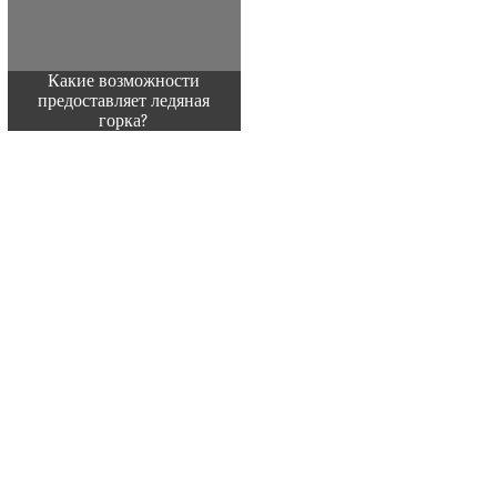
Какие возможности
предоставляет ледяная
горка?