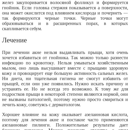
желез закупоривается волосяной фолликул и формируется
гнойник. Если головка стержня показывается а поверхности,
она может окислится под влиянием кислорода и почернеть —
так формируются черные точки. Черные точки могут
образовываться и в расширенных порах, в которых
скапливается себум.
Лечение
При лечении акне нельзя выдавливать прыщи, хотя очень
хочется избавиться от гнойника. Так можно только разнести
инфекцию по кровотоку. Нельзя умываться хозяйственным
мылом, оно лишь высушивает вместе с прыщами здоровую
кожу и провоцирует еще большую активность сальных желез.
Ни диета, ни тщательная гигиена не смогут избавить от
прыщей, если они уже появились. Нужно искать причину и
устранять ее. Но не всегда это возможно. К тому же для
подростков прыщи в некоторой степени являются нормой, они
не вызваны патологией, поэтому нужно просто смириться и
лечить кожу, советуясь с дерматологом.
Хорошее влияние на кожу оказывает азелаиновая кислота,
поэтому для лечения акне и постакне часто применяются
азелаиновые пилинги. Положительные результаты дает