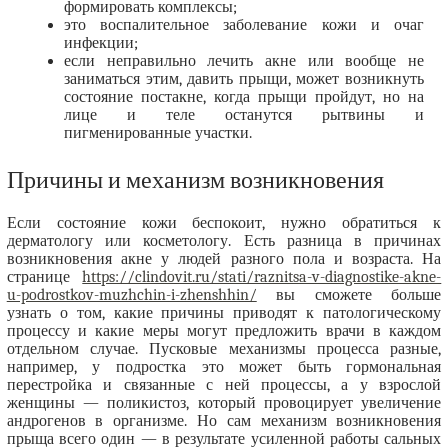
формировать комплексы;
это воспалительное заболевание кожи и очаг
инфекции;
если неправильно лечить акне или вообще не
заниматься этим, давить прыщи, может возникнуть
состояние постакне, когда прыщи пройдут, но на
лице и теле останутся рытвины и
пигменированные участки.
Причины и механизм возникновения
Если состояние кожи беспокоит, нужно обратиться к
дерматологу или косметологу. Есть разница в причинах
возникновения акне у людей разного пола и возраста. На
странице
https://clindovit.ru/stati/raznitsa-v-diagnostike-akne-
u-podrostkov-muzhchin-i-zhenshhin/
вы сможете больше
узнать о том, какие причины приводят к патологическому
процессу и какие меры могут предложить врачи в каждом
отдельном случае. Пусковые механизмы процесса разные,
например, у подростка это может быть гормональная
перестройка и связанные с ней процессы, а у взрослой
женщины — поликистоз, который провоцирует увеличение
андрогенов в организме. Но сам механизм возникновения
прыща всего один — в результате усиленной работы сальных