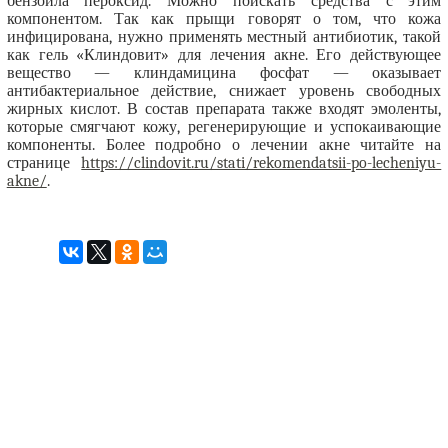
бензоила пероксид. Можно поискать средства с этим
компонентом. Так как прыщи говорят о том, что кожа
инфицирована, нужно применять местный антибиотик, такой
как гель «Клиндовит» для лечения акне. Его действующее
вещество — клиндамицина фосфат — оказывает
антибактериальное действие, снижает уровень свободных
жирных кислот. В состав препарата также входят эмоленты,
которые смягчают кожу, регенерирующие и успокаивающие
компоненты. Более подробно о лечении акне читайте на
странице
https://clindovit.ru/stati/rekomendatsii-po-lecheniyu-
akne/
.