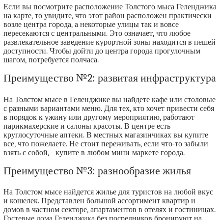
Если вы посмотрите расположение Толстого мыса Геленджика
на карте, то увидите, что этот район расположен практически
возле центра города, а некоторые улицы так и вовсе
пересекаются с центральными. Это означает, что любое
развлекательное заведение курортной зоны находится в пешей
доступности. Чтобы дойти до центра города прогулочным
шагом, потребуется полчаса.
Преимущество №2: развитая инфраструктура
На Толстом мысе в Геленджике вы найдете кафе или столовые
с разными вариантами меню. Для тех, кто хочет привести себя
в порядок к ужину или другому мероприятию, работают
парикмахерские и салоны красоты. В центре есть
круглосуточные аптеки. В местных магазинчиках вы купите
все, что пожелаете. Не стоит переживать, если что-то забыли
взять с собой, - купите в любом мини-маркете города.
Преимущество №3: разнообразие жилья
На Толстом мысе найдется жилье для туристов на любой вкус
и кошелек. Представлен большой ассортимент квартир и
домов в частном секторе, апартаментов в отелях и гостиницах.
Гостевые дома Геленджика
без посредников бронируют на