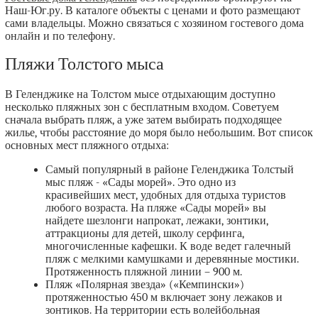
Наш-Юг.ру. В каталоге объекты с ценами и фото размещают
сами владельцы. Можно связаться с хозяином гостевого дома
онлайн и по телефону.
Пляжи Толстого мыса
В Геленджике на Толстом мысе отдыхающим доступно
несколько пляжных зон с бесплатным входом. Советуем
сначала выбрать пляж, а уже затем выбирать подходящее
жилье, чтобы расстояние до моря было небольшим. Вот список
основных мест пляжного отдыха:
Самый популярный в районе Геленджика Толстый
мыс пляж - «Сады морей». Это одно из
красивейших мест, удобных для отдыха туристов
любого возраста. На пляже «Сады морей» вы
найдете шезлонги напрокат, лежаки, зонтики,
аттракционы для детей, школу серфинга,
многочисленные кафешки. К воде ведет галечный
пляж с мелкими камушками и деревянные мостики.
Протяженность пляжной линии – 900 м.
Пляж «Полярная звезда» («Кемпински»)
протяженностью 450 м включает зону лежаков и
зонтиков. На территории есть волейбольная