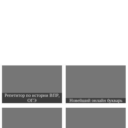
Репетитор по истории ВПР,
ОГЭ
Новейший онлайн букварь