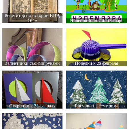
Репетитор по истории ВПР,
ОГЭ
Новейший онлайн букварь
Валентинки своими руками
Поделки к 23 февраля
Открытки к 23 февраля
Рисунки на тему зима