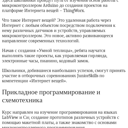
Здесь школьники пройдут путь от изучения основ работы с
микроконтроллером Arduino до создания проектов на
платформе Интернета вещей – ThingWorx.
Что такое Интернет вещей? Это удаленная работа через
Интернет с любым объектом посредством подключения к
нему различных датчиков и устройств, управляемых
микроконтроллером. Это новое, активно развивающееся
направление современных технологий.
Начав с создания «Умной теплицы», ребята научатся
выполнять такие проекты, как управляемая гирлянда,
электронные часы, пианино, кодовый замок.
Школьники, добившиеся наибольших успехов, смогут принять
участие в отборочных соревнованиях JuniorSkills по
компетенции «Интернет вещей».
Прикладное программирование и
схемотехника
Курс направлен на изучение программирования на языках
LabView и Си; создание прототипов различных устройств с
помощью макетной платы, а также знакомство с основами
микроконтроллерного программирования.