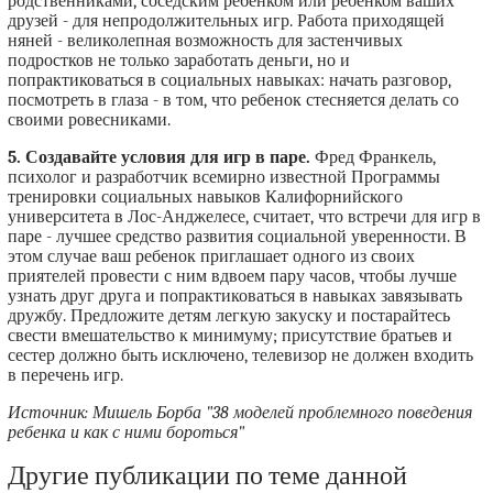
родственниками, соседским ребенком или ребенком ваших
друзей - для непродолжительных игр. Работа приходящей
няней - великолепная возможность для застенчивых
подростков не только заработать деньги, но и
попрактиковаться в социальных навыках: начать разговор,
посмотреть в глаза - в том, что ребенок стесняется делать со
своими ровесниками.
5. Создавайте условия для игр в паре.
Фред Франкель,
психолог и разработчик всемирно известной Программы
тренировки социальных навыков Калифорнийского
университета в Лос-Анджелесе, считает, что встречи для игр в
паре - лучшее средство развития социальной уверенности. В
этом случае ваш ребенок приглашает одного из своих
приятелей провести с ним вдвоем пару часов, чтобы лучше
узнать друг друга и попрактиковаться в навыках завязывать
дружбу. Предложите детям легкую закуску и постарайтесь
свести вмешательство к минимуму; присутствие братьев и
сестер должно быть исключено, телевизор не должен входить
в перечень игр.
Источник: Мишель Борба "38 моделей проблемного поведения
ребенка и как с ними бороться"
Другие публикации по теме данной