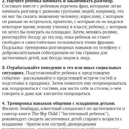
2. Научите ребенка начинать и заканчивать разговор.
Составьте вместе с ребенком перечень фраз, которыми легко
начинать разговор с разными группами людей, например, что
он мог бы сказать знакомому человеку; взрослому, с которым
он раньше не встречался; приятелю, с которым он не виделся
некоторое время; новому ученику в классе; ребенку, с которым
он хотел бы поиграть на площадке. Затем, меняясь ролями,
репетируйте беседу до тех пор, пока ребенок не станет
свободно и самостоятельно пользоваться этими фразами.
Подсказка: тренировка разговорных навыков по телефону с
доброжелательным собеседником не так страшна для
застенчивых детей, как беседа лицом к лицу.
3. Отрабатывайте поведение в тех или иных социальных
ситуациях.
Подготавливайте ребенка к предстоящему
событию - рассказывайте о предстоящей встрече гостей и
подготовке к празднику. Затем помогите ему потренироваться,
как поздороваться с гостями, как вести себя за столом, о чем
говорить и даже как элегантно попрощаться.
4. Тренировка навыков общения с младшими детьми.
Филипп Зимбардо, известный специалист по застенчивости и
соавтор книги The Shy Child ("Застенчивый ребенок"),
рекомендует сводить застенчивых детей старшего возраста с
младшими - братом или сестрой, двоюродными