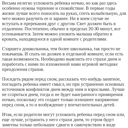
Весьма нелегко успокоить ребенка ночью, но как раз здесь
особенно нужны терпение и спокойствие. В первые годы
жизни лучше всего поносить на руках, спеть колыбельную, для
чего можно разучить ее и заранее. Ни в коем случае не
вступать в пререкания друг с другом. Свет должен быть в
отдалении. Постепенно, обычно в пределах 20-30 минут, все
успокаивается. Затем можно уложить малыша обратно в
кровать, находящуюся в одной комнате с родителями.
Старшего дошкольника, тем более школьника, так просто не
покачаешь. И спать он должен в отдельной комнате, если есть
такая возможность. Необходимо выяснить его страхи днем и
поработать с ними по изложенной нами игровой методике
преодоления страхов.
Посидеть рядом перед сном, рассказать что-нибудь занятное,
погладить ребенка имеет смысл, но при устранении основных
источников конфликтов днем между ним и взрослыми. Лучше
не ссориться днем, тогда и не будет наигранного примирения
ночью, поскольку это создает только излишнее напряжение
перед сном, а то и возбуждение у впечатлительных детей.
Итак, если родители могут успокоить ребенка перед сном или,
еще лучше, устранить у него страхи днем, то утром будут
заметны только небольшие сдвиги в самочувствии в виде