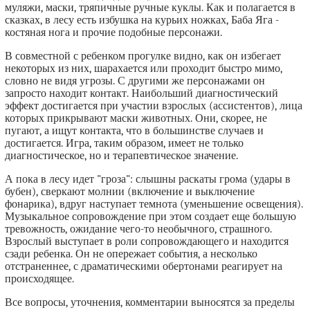
муляжи, маски, тряпичные ручные куклы. Как и полагается в
сказках, в лесу есть избушка на курьих ножках, Баба Яга -
костяная нога и прочие подобные персонажи.
В совместной с ребенком прогулке видно, как он избегает
некоторых из них, шарахается или проходит быстро мимо,
словно не видя угрозы. С другими же персонажами он
запросто находит контакт. Наибольший диагностический
эффект достигается при участии взрослых (ассистентов), лица
которых прикрывают маски животных. Они, скорее, не
пугают, а ищут контакта, что в большинстве случаев и
достигается. Игра, таким образом, имеет не только
диагностическое, но и терапевтическое значение.
А пока в лесу идет "гроза": слышны раскаты грома (удары в
бубен), сверкают молнии (включение и выключение
фонарика), вдруг наступает темнота (уменьшение освещения).
Музыкальное сопровождение при этом создает еще большую
тревожность, ожидание чего-то необычного, страшного.
Взрослый выступает в роли сопровождающего и находится
сзади ребенка. Он не опережает события, а несколько
отстраненнее, с драматическими обертонами реагирует на
происходящее.
Все вопросы, уточнения, комментарии выносятся за пределы