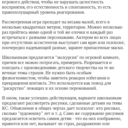
игрового действия, чтобы не нарушать целостность
восприятия, его естественность и спонтанность, то есть
правополушарный уровень реагирования.
Рассмотренная игра проходит на весьма малой, всего в
несколько квадратных метров, территории. Можно несколько
раз пройтись мимо одной и той же елочки и каждый раз
встречаться с разными персонажами. Актером во всех лицах
при отсутствии ассистентов выступает сам врач или психолог,
поочередно надевающий разные, заранее припасенные маски.
Школьникам предлагается "экскурсия" по игровой комнате,
причем все можно потрогать, примерить. Разрешается и
поиграть с произведениями детского творчества на те же
вечные темы страхов. Не нужно быть особым
физиогномистом, чтобы заметить реакции избегания и
прекращения контакта. Это используется как повод для
"раскрутки" лежащих в их основе переживаний.
В ином, также успешно действующем, варианте школьникам
предлагают рассмотреть рисунки, сделанные детьми на темы
КС. Объяснение в общих чертах дает психолог: кто рисовал,
сколько "художнику" лет и т. д. Само же содержание рисунков
предлагается осветить самим детям - что на них изображено,
нравится или нет, вызывает ли страх, раздражение или