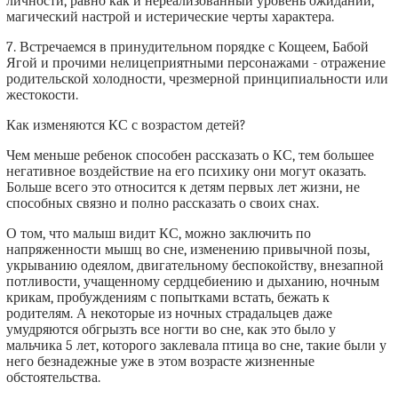
личности, равно как и нереализованный уровень ожиданий,
магический настрой и истерические черты характера.
7. Встречаемся в принудительном порядке с Кощеем, Бабой
Ягой и прочими нелицеприятными персонажами - отражение
родительской холодности, чрезмерной принципиальности или
жестокости.
Как изменяются КС с возрастом детей?
Чем меньше ребенок способен рассказать о КС, тем большее
негативное воздействие на его психику они могут оказать.
Больше всего это относится к детям первых лет жизни, не
способных связно и полно рассказать о своих снах.
О том, что малыш видит КС, можно заключить по
напряженности мышц во сне, изменению привычной позы,
укрыванию одеялом, двигательному беспокойству, внезапной
потливости, учащенному сердцебиению и дыханию, ночным
крикам, пробуждениям с попытками встать, бежать к
родителям. А некоторые из ночных страдальцев даже
умудряются обгрызть все ногти во сне, как это было у
мальчика 5 лет, которого заклевала птица во сне, такие были у
него безнадежные уже в этом возрасте жизненные
обстоятельства.