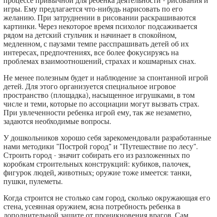
процессе привычной для ребенка деятельности - рисования и
игры. Ему предлагается что-нибудь нарисовать по его
желанию. При затруднении в рисовании раскрашиваются
картинки. Через некоторое время психолог подсаживается
рядом на детский стульчик и начинает в спокойном,
медленном, с паузами темпе расспрашивать детей об их
интересах, предпочтениях, все более фокусируясь на
проблемах взаимоотношений, страхах и кошмарных снах.
Не менее полезным будет и наблюдение за спонтанной игрой
детей. Для этого организуется специальное игровое
пространство (площадка), насыщенное игрушками, в том
числе и теми, которые по ассоциации могут вызвать страх.
При увлеченности ребенка игрой ему, так же незаметно,
задаются необходимые вопросы.
У дошкольников хорошо себя зарекомендовали разработанные
нами методики "Построй город" и "Путешествие по лесу".
Строить город - значит собирать его из разложенных по
коробкам строительных конструкций: кубиков, палочек,
фигурок людей, животных; оружие тоже имеется: танки,
пушки, пулеметы.
Когда строится не столько сам город, сколько окружающая его
стена, усеянная оружием, ясна потребность ребенка в
дополнительной защите от проникновения врагов. Сам