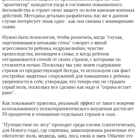
"архитектор" находится тогда в состоянии повышенного
беспокойства и строит свою защиту по всем канонам военных
действий. Методика детально разработана, нас же в данном
случае интересует лишь одно - как она связана с кошмарными
снами.
Нужно быть психологом, чтобы различать, когда "глухая,
ощетинившаяся штыками стена" говорит о явной
агрессивности ребенка, недружелюбии, чувстве
превосходства, витающем в семье, и когда ребенок
отгораживается стеной от своих страхов, с которыми он
столкнется ночью. Поскольку мы уже знаем содержание
страхов из предшествующей беседы, то используем сам факт
постройки защитных сооружений для повышения у ребенка
уверенности в себе, утверждая, что теперь ему не страшен
серый волк, поскольку все сделано как надо и "охрана встает
рано".
Как показывает практика, реальный эффект от такого вовремя
использованного психотерапевтического внушения достигает
70 процентов в отношении отдельных страхов в снах.
"Путешествие по лесу" проходит среди елочек (синтетических,
для Нового года), где спрятаны, замаскированы различные его
обитатели: волк, медведь, заяц, лиса, ежик и змея. Обычно это