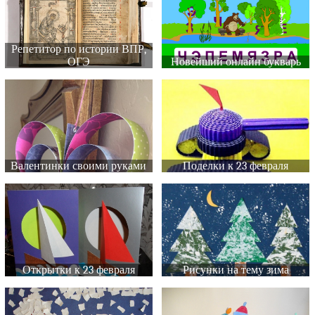
Репетитор по истории ВПР,
ОГЭ
Новейший онлайн букварь
Валентинки своими руками
Поделки к 23 февраля
Открытки к 23 февраля
Рисунки на тему зима