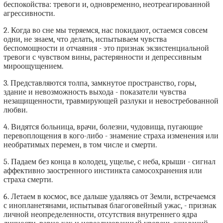
беспокойства: тревоги и, одновременно, неотреагированной
агрессивности.
2. Когда во сне мы теряемся, нас покидают, остаемся совсем
одни, не знаем, что делать, испытываем чувства
беспомощности и отчаяния - это признак экзистенциальной
тревоги с чувством вины, растерянности и депрессивным
мироощущением.
3. Представляются толпа, замкнутое пространство, горы,
здание и невозможность выхода - показатели чувства
незащищенности, травмирующей разлуки и невостребованной
любви.
4. Видятся больница, врачи, болезни, чудовища, пугающие
перевоплощения в кого-либо - знамение страха изменения или
необратимых перемен, в том числе и смерти.
5. Падаем без конца в колодец, ущелье, с неба, крыши - сигнал
аффективно заостренного инстинкта самосохранения или
страха смерти.
6. Летаем в космос, все дальше удаляясь от Земли, встречаемся
с инопланетянами, испытывая благоговейный ужас, - признак
личной неопределенности, отсутствия внутреннего ядра