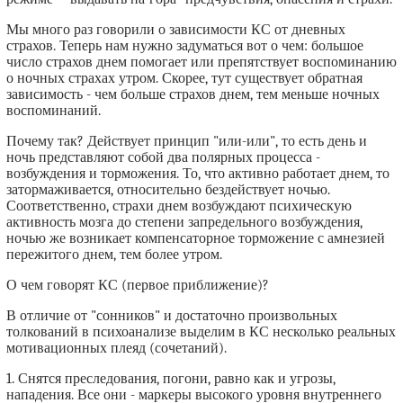
Мы много раз говорили о зависимости КС от дневных
страхов. Теперь нам нужно задуматься вот о чем: большое
число страхов днем помогает или препятствует воспоминанию
о ночных страхах утром. Скорее, тут существует обратная
зависимость - чем больше страхов днем, тем меньше ночных
воспоминаний.
Почему так? Действует принцип "или-или", то есть день и
ночь представляют собой два полярных процесса -
возбуждения и торможения. То, что активно работает днем, то
затормаживается, относительно бездействует ночью.
Соответственно, страхи днем возбуждают психическую
активность мозга до степени запредельного возбуждения,
ночью же возникает компенсаторное торможение с амнезией
пережитого днем, тем более утром.
О чем говорят КС (первое приближение)?
В отличие от "сонников" и достаточно произвольных
толкований в психоанализе выделим в КС несколько реальных
мотивационных плеяд (сочетаний).
1. Снятся преследования, погони, равно как и угрозы,
нападения. Все они - маркеры высокого уровня внутреннего