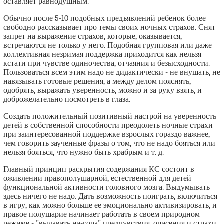
оставляет равнодушным.
Обычно после 5-10 подобных предъявлений ребенок более
свободно рассказывает про темы своих ночных страхов. Снят
запрет на выражение страхов, которые, оказывается,
встречаются не только у него. Подобная групповая или даже
коллективная незримая поддержка приходится как нельзя
кстати при чувстве одиночества, отчаяния и безысходности.
Пользоваться всем этим надо не дидактически - не внушать, не
навязывать готовые решения, а между делом пояснять,
одобрять, выражать уверенность, можно и за руку взять, и
доброжелательно посмотреть в глаза.
Создать положительный позитивный настрой на уверенность
детей в собственной способности преодолеть ночные страхи
при заинтересованной поддержке взрослых гораздо важнее,
чем говорить заученные фразы о том, что не надо бояться или
нельзя бояться, что нужно быть храбрым и т. д.
Главный принцип раскрытия содержания КС состоит в
оживлении правополушарной, естественной для детей
функциональной активности головного мозга. Выдумывать
здесь ничего не надо. Дать возможность поиграть, включиться
в игру, как можно больше ее эмоционально активизировать, и
правое полушарие начинает работать в своем природном
режиме - "выдавать на-гора" предчувствия, опасения и страхи.