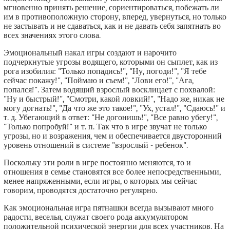
мгновенно принять решение, сориентироваться, побежать ли
им в противоположную сторону, вперед, увернуться, но только
не застывать и не сдаваться, как и не давать себя запятнать во
всех значениях этого слова.
Эмоциональный накал игры создают и нарочито
подчеркнутые угрозы водящего, которыми он сыплет, как из
рога изобилия: "Только попадись!", "Ну, погоди!", "Я тебе
сейчас покажу!", "Поймаю и съем!", "Лови его!", "Ага,
попался!". Затем водящий взрослый восклицает с похвалой:
"Ну и быстрый!", "Смотри, какой ловкий!", "Надо же, никак не
могу догнать!", "Да что же это такое!", "Ух, устал!", "Сдаюсь!" и
т. д. Убегающий в ответ: "Не догонишь!", "Все равно убегу!",
"Только попробуй!" и т. п. Так что в игре звучат не только
угрозы, но и возражения, чем и обеспечивается двусторонний
уровень отношений в системе "взрослый - ребенок".
Поскольку эти роли в игре постоянно меняются, то и
отношения в семье становятся все более непосредственными,
менее напряженными, если игры, о которых мы сейчас
говорим, проводятся достаточно регулярно.
Как эмоциональная игра пятнашки всегда вызывают много
радости, веселья, служат своего рода аккумулятором
положительной психической энергии для всех участников. На