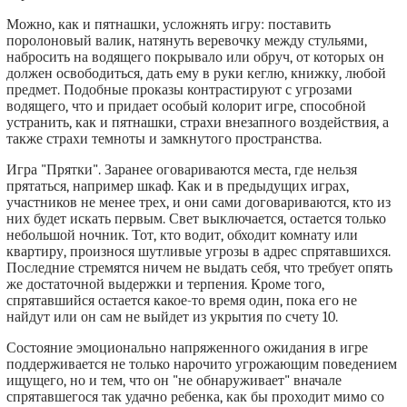
Можно, как и пятнашки, усложнять игру: поставить
поролоновый валик, натянуть веревочку между стульями,
набросить на водящего покрывало или обруч, от которых он
должен освободиться, дать ему в руки кеглю, книжку, любой
предмет. Подобные проказы контрастируют с угрозами
водящего, что и придает особый колорит игре, способной
устранить, как и пятнашки, страхи внезапного воздействия, а
также страхи темноты и замкнутого пространства.
Игра "Прятки". Заранее оговариваются места, где нельзя
прятаться, например шкаф. Как и в предыдущих играх,
участников не менее трех, и они сами договариваются, кто из
них будет искать первым. Свет выключается, остается только
небольшой ночник. Тот, кто водит, обходит комнату или
квартиру, произнося шутливые угрозы в адрес спрятавшихся.
Последние стремятся ничем не выдать себя, что требует опять
же достаточной выдержки и терпения. Кроме того,
спрятавшийся остается какое-то время один, пока его не
найдут или он сам не выйдет из укрытия по счету 10.
Состояние эмоционально напряженного ожидания в игре
поддерживается не только нарочито угрожающим поведением
ищущего, но и тем, что он "не обнаруживает" вначале
спрятавшегося так удачно ребенка, как бы проходит мимо со