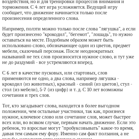
воздействия, но и для тренировки процессов внимания и
торможения. С 4 лет игра усложняется. Ведущий игру
сообщает, что движение начинается только после
произнесения определенного слова.
Например, ползти можно только после слова "лягушка", а если
будет произнесено "крокодил", "бегемот", "лошадь", то нужно
оставаться на месте. Подобным образом может быть
использовано слово, обозначающее один из цветов, предмет
мебели, сказочный персонаж. После неоднократных
называний не тех слов произносится нужное слово, и тут уже
не до раздумий - все устремляются вперед.
С 6 лет в качестве пусковых, или стартовых, слов
применяются не одно, а два слова, например лягушка -
крокодил (из животных), красный - синий (из цветов), стул -
стол (из мебели), 5-7 (из цифр) и т. д. С 10 лет возможны
сочетания и трех слов.
Тот, кто загадывает слова, находится в более выгодном
положении, чем остальные участники, так как, произнеся
нужное, ключевое слово или сочетание слов, может быстрее
всех или, во всяком случае, первым начать движение. Если это
ребенок, то взрослые могут "пробуксовывать" какое-то время,
давая тем самым ему фору. Именно сам факт ползания, а не