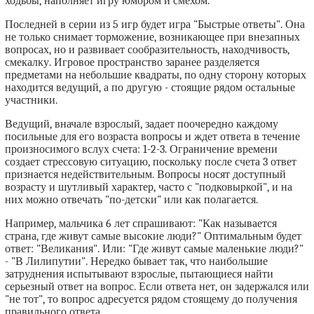
ходьбы, наполняет игру юмором и смехом.
Последней в серии из 5 игр будет игра "Быстрые ответы". Она
не только снимает торможение, возникающее при внезапных
вопросах, но и развивает сообразительность, находчивость,
смекалку. Игровое пространство заранее разделяется
предметами на небольшие квадраты, по одну сторону которых
находится ведущий, а по другую - стоящие рядом остальные
участники.
Ведущий, вначале взрослый, задает поочередно каждому
посильные для его возраста вопросы и ждет ответа в течение
произносимого вслух счета: 1-2-3. Ограничение времени
создает стрессовую ситуацию, поскольку после счета 3 ответ
признается недействительным. Вопросы носят доступный
возрасту и шутливый характер, часто с "подковыркой", и на
них можно отвечать "по-детски" или как полагается.
Например, мальчика 6 лет спрашивают: "Как называется
страна, где живут самые высокие люди?" Оптимальным будет
ответ: "Великания". Или: "Где живут самые маленькие люди?"
- "В Лилипутии". Нередко бывает так, что наибольшие
затруднения испытывают взрослые, пытающиеся найти
серьезный ответ на вопрос. Если ответа нет, он задержался или
"не тот", то вопрос адресуется рядом стоящему до получения
правильного ответа.