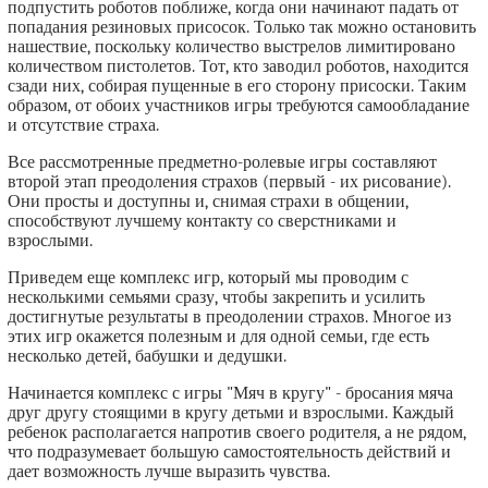
подпустить роботов поближе, когда они начинают падать от
попадания резиновых присосок. Только так можно остановить
нашествие, поскольку количество выстрелов лимитировано
количеством пистолетов. Тот, кто заводил роботов, находится
сзади них, собирая пущенные в его сторону присоски. Таким
образом, от обоих участников игры требуются самообладание
и отсутствие страха.
Все рассмотренные предметно-ролевые игры составляют
второй этап преодоления страхов (первый - их рисование).
Они просты и доступны и, снимая страхи в общении,
способствуют лучшему контакту со сверстниками и
взрослыми.
Приведем еще комплекс игр, который мы проводим с
несколькими семьями сразу, чтобы закрепить и усилить
достигнутые результаты в преодолении страхов. Многое из
этих игр окажется полезным и для одной семьи, где есть
несколько детей, бабушки и дедушки.
Начинается комплекс с игры "Мяч в кругу" - бросания мяча
друг другу стоящими в кругу детьми и взрослыми. Каждый
ребенок располагается напротив своего родителя, а не рядом,
что подразумевает большую самостоятельность действий и
дает возможность лучше выразить чувства.