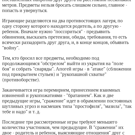
метров. Предметы нельзя бросать слишком сильно, главное -
попасть и увернуться.
Играющие разделяются на два противостоящих лагеря, по
одну сторону которого находится родитель, а по другую -
ребенок. Вначале нужно "поссориться" - предъявить
обвинения, высказать претензии, обиды, требования, то есть
всячески раззадорить друг друга, и, в конце концов, объявить
"войну".
Тем, кто бросил все предметы, необходимо под
продолжающимся "обстрелом" выйти из укрытия на "поле
боя" и собрать "снаряды". Апогей игры - в "атаке" (сближении
под прикрытием стульев) и "рукопашной схватке"
(противоборстве).
Заканчивается игра перемирием, принесением взаимных
извинений и рукопожатиями - "братанием". Как и две
предыдущие игры, "сражение" идет в обрамлении постоянных
шутливых угроз и насмешек типа "простофиля", "мазила", "так
тебе и надо" и т. д.
Последние три рассмотренные игры требуют меньшего
количества участников, чем предыдущие. В "сражении" их
двое - родитель и ребенок, выясняющие отношения" друг с