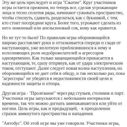
Эту же цель преследует и игра "Сжатие". Круг участников
игры остается прежним, но теперь все, сделав угрожающие
лица и тесно сплотив ряды, начинают суживать пространство,
чтобы стиснуть, сдавить, разделаться, как с букашкой, с тем,
кто стоит посередине круга. Более того, угрожают сделать из
него лимонный или апельсиновый сок, кому как нравится.
Но не тут-то было! По правилам игры обороняющийся
широко расставляет руки и отталкивается спереди и сзади от
наступающих, уже вплотную приблизившихся к нему и
исполняющих роли недоброжелателей и агрессоров
одновременно. Как только защищающийся прикасается к
наступающим, те, сразу отпрянув, как от удара электрическим
током, отступают. Далее следует новая волна наступления, но
обороняющийся не дает себя в обиду, и так несколько раз, пока
"агрессоры" не убедятся в недостижимости своей цели и
надежности защиты и отпора.
Другая игра - "Пролезание" через ряд стульев, столиков и парт.
Участники игры запускаются с небольшим интервалом
времени, так что можно догнать замешкавшегося или уйти от
погони. Цель игры, как и предыдущей, - в преодолении
страхов замкнутого пространства и нападения.
"Автобус". Об этой игре мы уже говорили. Участники игры,