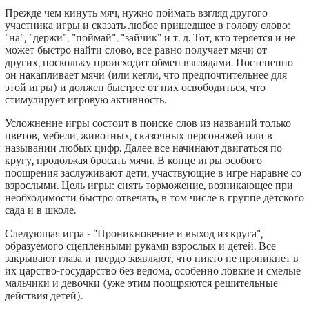
Прежде чем кинуть мяч, нужно поймать взгляд другого
участника игры и сказать любое пришедшее в голову слово:
"на", "держи", "поймай", "зайчик" и т. д. Тот, кто теряется и не
может быстро найти слово, все равно получает мячи от
других, поскольку происходит обмен взглядами. Постепенно
он накапливает мячи (или кегли, что предпочтительнее для
этой игры) и должен быстрее от них освободиться, что
стимулирует игровую активность.
Усложнение игры состоит в поиске слов из названий только
цветов, мебели, животных, сказочных персонажей или в
назывании любых цифр. Далее все начинают двигаться по
кругу, продолжая бросать мячи. В конце игры особого
поощрения заслуживают дети, участвующие в игре наравне со
взрослыми. Цель игры: снять торможение, возникающее при
необходимости быстро отвечать, в том числе в группе детского
сада и в школе.
Следующая игра - "Проникновение и выход из круга",
образуемого сцепленными руками взрослых и детей. Все
закрывают глаза и твердо заявляют, что никто не проникнет в
их царство-государство без ведома, особенно ловкие и смелые
мальчики и девочки (уже этим поощряются решительные
действия детей).