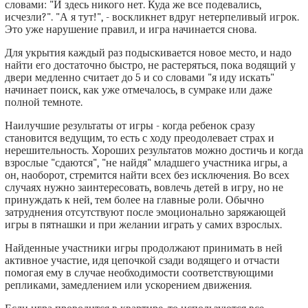
словами: "И здесь никого нет. Куда же все подевались,
исчезли?". "А я тут!", - воскликнет вдруг нетерпеливый игрок.
Это уже нарушение правил, и игра начинается снова.
Для укрытия каждый раз подыскивается новое место, и надо
найти его достаточно быстро, не растеряться, пока водящий у
двери медленно считает до 5 и со словами "я иду искать"
начинает поиск, как уже отмечалось, в сумраке или даже
полной темноте.
Наилучшие результаты от игры - когда ребенок сразу
становится ведущим, то есть с ходу преодолевает страх и
нерешительность. Хороших результатов можно достичь и когда
взрослые "сдаются", "не найдя" младшего участника игры, а
он, наоборот, стремится найти всех без исключения. Во всех
случаях нужно заинтересовать, вовлечь детей в игру, но не
принуждать к ней, тем более на главные роли. Обычно
затруднения отсутствуют после эмоционально заряжающей
игры в пятнашки и при желании играть у самих взрослых.
Найденные участники игры продолжают принимать в ней
активное участие, идя цепочкой сзади водящего и отчасти
помогая ему в случае необходимости соответствующими
репликами, замедлением или ускорением движения.