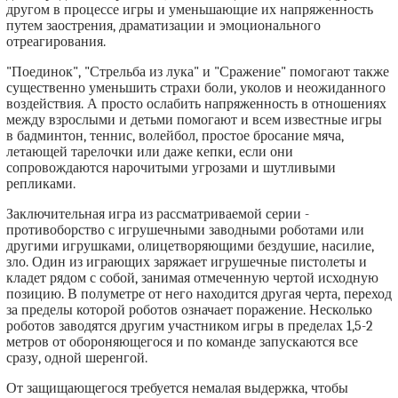
другом в процессе игры и уменьшающие их напряженность
путем заострения, драматизации и эмоционального
отреагирования.
"Поединок", "Стрельба из лука" и "Сражение" помогают также
существенно уменьшить страхи боли, уколов и неожиданного
воздействия. А просто ослабить напряженность в отношениях
между взрослыми и детьми помогают и всем известные игры
в бадминтон, теннис, волейбол, простое бросание мяча,
летающей тарелочки или даже кепки, если они
сопровождаются нарочитыми угрозами и шутливыми
репликами.
Заключительная игра из рассматриваемой серии -
противоборство с игрушечными заводными роботами или
другими игрушками, олицетворяющими бездушие, насилие,
зло. Один из играющих заряжает игрушечные пистолеты и
кладет рядом с собой, занимая отмеченную чертой исходную
позицию. В полуметре от него находится другая черта, переход
за пределы которой роботов означает поражение. Несколько
роботов заводятся другим участником игры в пределах 1,5-2
метров от обороняющегося и по команде запускаются все
сразу, одной шеренгой.
От защищающегося требуется немалая выдержка, чтобы