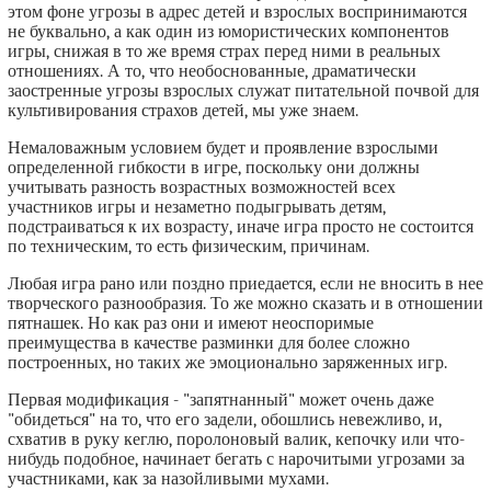
этом фоне угрозы в адрес детей и взрослых воспринимаются
не буквально, а как один из юмористических компонентов
игры, снижая в то же время страх перед ними в реальных
отношениях. А то, что необоснованные, драматически
заостренные угрозы взрослых служат питательной почвой для
культивирования страхов детей, мы уже знаем.
Немаловажным условием будет и проявление взрослыми
определенной гибкости в игре, поскольку они должны
учитывать разность возрастных возможностей всех
участников игры и незаметно подыгрывать детям,
подстраиваться к их возрасту, иначе игра просто не состоится
по техническим, то есть физическим, причинам.
Любая игра рано или поздно приедается, если не вносить в нее
творческого разнообразия. То же можно сказать и в отношении
пятнашек. Но как раз они и имеют неоспоримые
преимущества в качестве разминки для более сложно
построенных, но таких же эмоционально заряженных игр.
Первая модификация - "запятнанный" может очень даже
"обидеться" на то, что его задели, обошлись невежливо, и,
схватив в руку кеглю, поролоновый валик, кепочку или что-
нибудь подобное, начинает бегать с нарочитыми угрозами за
участниками, как за назойливыми мухами.