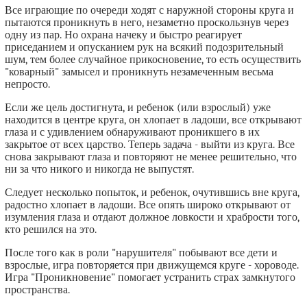
Все играющие по очереди ходят с наружной стороны круга и
пытаются проникнуть в него, незаметно проскользнув через
одну из пар. Но охрана начеку и быстро реагирует
приседанием и опусканием рук на всякий подозрительный
шум, тем более случайное прикосновение, то есть осуществить
"коварный" замысел и проникнуть незамеченным весьма
непросто.
Если же цель достигнута, и ребенок (или взрослый) уже
находится в центре круга, он хлопает в ладоши, все открывают
глаза и с удивлением обнаруживают проникшего в их
закрытое от всех царство. Теперь задача - выйти из круга. Все
снова закрывают глаза и повторяют не менее решительно, что
ни за что никого и никогда не выпустят.
Следует несколько попыток, и ребенок, очутившись вне круга,
радостно хлопает в ладоши. Все опять широко открывают от
изумления глаза и отдают должное ловкости и храбрости того,
кто решился на это.
После того как в роли "нарушителя" побывают все дети и
взрослые, игра повторяется при движущемся круге - хороводе.
Игра "Проникновение" помогает устранить страх замкнутого
пространства.