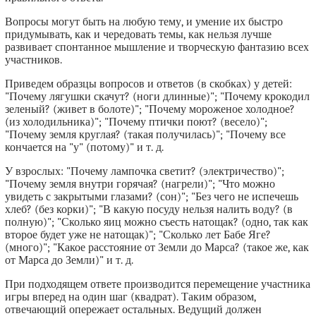
Вопросы могут быть на любую тему, и умение их быстро
придумывать, как и чередовать темы, как нельзя лучше
развивает спонтанное мышление и творческую фантазию всех
участников.
Приведем образцы вопросов и ответов (в скобках) у детей:
"Почему лягушки скачут? (ноги длинные)"; "Почему крокодил
зеленый? (живет в болоте)"; "Почему мороженое холодное?
(из холодильника)"; "Почему птички поют? (весело)";
"Почему земля круглая? (такая получилась)"; "Почему все
кончается на "у" (потому)" и т. д.
У взрослых: "Почему лампочка светит? (электричество)";
"Почему земля внутри горячая? (нагрели)"; "Что можно
увидеть с закрытыми глазами? (сон)"; "Без чего не испечешь
хлеб? (без корки)"; "В какую посуду нельзя налить воду? (в
полную)"; "Сколько яиц можно съесть натощак? (одно, так как
второе будет уже не натощак)"; "Сколько лет Бабе Яге?
(много)"; "Какое расстояние от Земли до Марса? (такое же, как
от Марса до Земли)" и т. д.
При подходящем ответе производится перемещение участника
игры вперед на один шаг (квадрат). Таким образом,
отвечающий опережает остальных. Ведущий должен