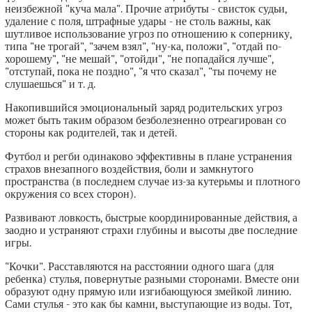
неизбежной "куча мала". Прочие атрибуты - свисток судьи,
удаление с поля, штрафные удары - не столь важны, как
шутливое использование угроз по отношению к сопернику,
типа "не трогай", "зачем взял", "ну-ка, положи", "отдай по-
хорошему", "не мешай", "отойди", "не попадайся лучше",
"отступай, пока не поздно", "я что сказал", "ты почему не
слушаешься" и т. д.
Накопившийся эмоциональный заряд родительских угроз
может быть таким образом безболезненно отреагирован со
стороны как родителей, так и детей.
Футбол и регби одинаково эффективны в плане устранения
страхов внезапного воздействия, боли и замкнутого
пространства (в последнем случае из-за кутерьмы и плотного
окружения со всех сторон).
Развивают ловкость, быстрые координированные действия, а
заодно и устраняют страхи глубины и высоты две последние
игры.
"Кочки". Расставляются на расстоянии одного шага (для
ребенка) стулья, повернутые разными сторонами. Вместе они
образуют одну прямую или изгибающуюся змейкой линию.
Сами стулья - это как бы камни, выступающие из воды. Тот,