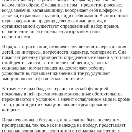
каком-либо образе. Смешанные игры - предметно-ролевые,
когда мальчик, катая машинку, воображает себя шофером, а
девочка, играющая с куклой, видит себя мамой. В спонтанной
игре содержание предопределено самими детьми, в
организованной существует определенный набор правил,
ограничений, игра направляется взрослыми или
сверстниками.
Игра, как и рисование, позволяет лучше понять переживания
детей, их интересы, потребности, характер, темперамент. Она
помогает ребенку приобрести определенные навыки в той или
иной деятельности, в том числе в общении, усвоить
социальные нормы поведения, доставляет ребенку
удовольствие, повышает жизненный тонус, улучшает
эмоциональное и физическое состояние.
К тому же игра обладает терапевтической функцией,
поскольку в ней травмирующие жизненные обстоятельства
переживаются в условном, а значит ослабленном виде и, кроме
того, происходит их эмоциональное отреагирование -
катарсис.
Игра невозможна без риска, и нежелание быть последним,
проигравшим, так же, как и надежда на победу, представляет
собой моделирование, репетицию возможных жизненных