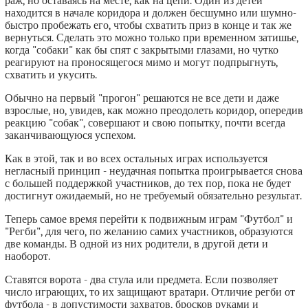
раж, но оставаясь на месте, как на цепи. Один из детей
находится в начале коридора и должен бесшумно или шумно-
быстро пробежать его, чтобы схватить приз в конце и так же
вернуться. Сделать это можно только при временном затишье,
когда "собаки" как бы спят с закрытыми глазами, но чутко
реагируют на проносящегося мимо и могут подпрыгнуть,
схватить и укусить.
Обычно на первый "прогон" решаются не все дети и даже
взрослые, но, увидев, как можно преодолеть коридор, опередив
реакцию "собак", совершают и свою попытку, почти всегда
заканчивающуюся успехом.
Как в этой, так и во всех остальных играх используется
негласный принцип - неудачная попытка проигрывается снова
с большей поддержкой участников, до тех пор, пока не будет
достигнут ожидаемый, но не требуемый обязательно результат.
Теперь самое время перейти к подвижным играм "Футбол" и
"Регби", для чего, по желанию самих участников, образуются
две команды. В одной из них родители, в другой дети и
наоборот.
Ставятся ворота - два стула или предмета. Если позволяет
число играющих, то их защищают вратари. Отличие регби от
футбола - в допустимости захватов, бросков руками и