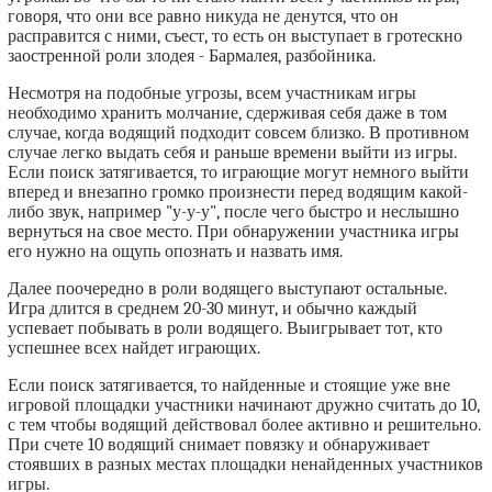
говоря, что они все равно никуда не денутся, что он
расправится с ними, съест, то есть он выступает в гротескно
заостренной роли злодея - Бармалея, разбойника.
Несмотря на подобные угрозы, всем участникам игры
необходимо хранить молчание, сдерживая себя даже в том
случае, когда водящий подходит совсем близко. В противном
случае легко выдать себя и раньше времени выйти из игры.
Если поиск затягивается, то играющие могут немного выйти
вперед и внезапно громко произнести перед водящим какой-
либо звук, например "у-у-у", после чего быстро и неслышно
вернуться на свое место. При обнаружении участника игры
его нужно на ощупь опознать и назвать имя.
Далее поочередно в роли водящего выступают остальные.
Игра длится в среднем 20-30 минут, и обычно каждый
успевает побывать в роли водящего. Выигрывает тот, кто
успешнее всех найдет играющих.
Если поиск затягивается, то найденные и стоящие уже вне
игровой площадки участники начинают дружно считать до 10,
с тем чтобы водящий действовал более активно и решительно.
При счете 10 водящий снимает повязку и обнаруживает
стоявших в разных местах площадки ненайденных участников
игры.