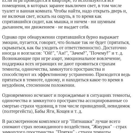
Если игра проводится в квартире, то используются все
помещения, в которых заранее выключен свет, в том числе
туалет и ванная комната. Чтобы найти, надо открыть дверь и,
не включая свет, искать на ощупь, в то время как
спрятавшийся сидит, как мышка, и ничем - ни шумным
дыханием, ни движением - не выдает себя.
Однако при обнаружении спрятавшийся бурно выражает
эмоции, пугается, говорит, что больше так не будет (прятаться,
скрываться, как бы уходить от ответственности). Достаточно
иногда и возгласов: "Ой!", "Аи!", "Зачем?", "Почему?" и т. д.
Возникающие при игре азарт, эмоциональное вовлечение,
поддержка всех играющих не дают проявиться страхам
темноты, одиночества, замкнутого пространства и
способствуют их эффективному устранению. Приходится ведь
прятаться в темноте, одному, и находиться какое-то время в
неудобном, стесненном положении.
Одновременно исчезают и порождаемые в ситуациях темноты,
одиночества и замкнутого пространства ассоциированные со
смертью страхи чудовищ, в том числе привидений, невидимок
(полтергейста), Бабы Яги, Кощея и т. д.
В рассмотренном комплексе игр "Пятнашки" лучше всего
снимают страх неожиданного воздействия, "Жмурки" - страх
замкнутого пространства, "Прятки" - страхи темноты,