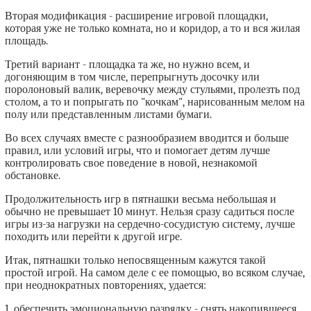
Вторая модификация - расширение игровой площадки,
которая уже не только комната, но и коридор, а то и вся жилая
площадь.
Третий вариант - площадка та же, но нужно всем, и
догоняющим в том числе, перепрыгнуть досочку или
поролоновый валик, веревочку между стульями, пролезть под
столом, а то и попрыгать по "кочкам", нарисованным мелом на
полу или представленным листами бумаги.
Во всех случаях вместе с разнообразием вводится и больше
правил, или условий игры, что и помогает детям лучше
контролировать свое поведение в новой, незнакомой
обстановке.
Продолжительность игр в пятнашки весьма небольшая и
обычно не превышает 10 минут. Нельзя сразу садиться после
игры из-за нагрузки на сердечно-сосудистую систему, лучше
походить или перейти к другой игре.
Итак, пятнашки только непосвященным кажутся такой
простой игрой. На самом деле с ее помощью, во всяком случае,
при неоднократных повторениях, удается:
1. обеспечить эмоциональную разрядку - снять накопившееся