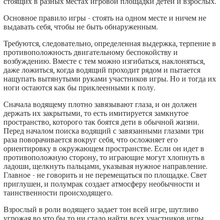
стоящих в разных местах игровой площадки детей и взрослых.
Основное правило игры - стоять на одном месте и ничем не
выдавать себя, чтобы не быть обнаруженным.
Требуются, следовательно, определенная выдержка, терпение в
противоположность двигательному беспокойству и
возбуждению. Вместе с тем можно изгибаться, наклоняться,
даже ложиться, когда водящий проходит рядом и пытается
нащупать вытянутыми руками участников игры. Но и тогда их
ноги остаются как бы приклеенными к полу.
Сначала водящему плотно завязывают глаза, и он должен
держать их закрытыми, то есть имитируется замкнутое
пространство, которого так боятся дети в обычной жизни.
Перед началом поиска водящий с завязанными глазами три
раза поворачивается вокруг себя, что осложняет его
ориентировку в окружающем пространстве. Если он идет в
противоположную сторону, то играющие могут хлопнуть в
ладоши, щелкнуть пальцами, указывая нужное направление.
Главное - не говорить и не перемещаться по площадке. Свет
приглушен, и полумрак создает атмосферу необычности и
таинственности происходящего.
Взрослый в роли водящего задает тон всей игре, шутливо
угрожая во что бы то ни стало найти всех участников игры,