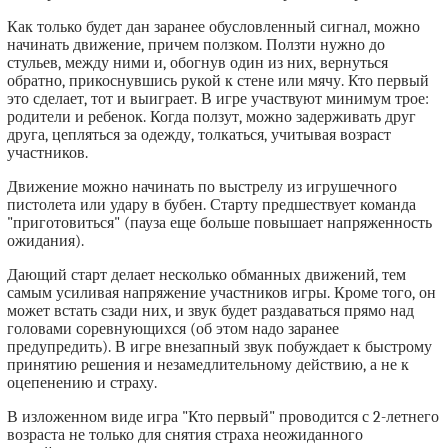
Как только будет дан заранее обусловленный сигнал, можно
начинать движение, причем ползком. Ползти нужно до
стульев, между ними и, обогнув один из них, вернуться
обратно, прикоснувшись рукой к стене или мячу. Кто первый
это сделает, тот и выиграет. В игре участвуют минимум трое:
родители и ребенок. Когда ползут, можно задерживать друг
друга, цепляться за одежду, толкаться, учитывая возраст
участников.
Движение можно начинать по выстрелу из игрушечного
пистолета или удару в бубен. Старту предшествует команда
"приготовиться" (пауза еще больше повышает напряженность
ожидания).
Дающий старт делает несколько обманных движений, тем
самым усиливая напряжение участников игры. Кроме того, он
может встать сзади них, и звук будет раздаваться прямо над
головами соревнующихся (об этом надо заранее
предупредить). В игре внезапный звук побуждает к быстрому
принятию решения и незамедлительному действию, а не к
оцепенению и страху.
В изложенном виде игра "Кто первый" проводится с 2-летнего
возраста не только для снятия страха неожиданного