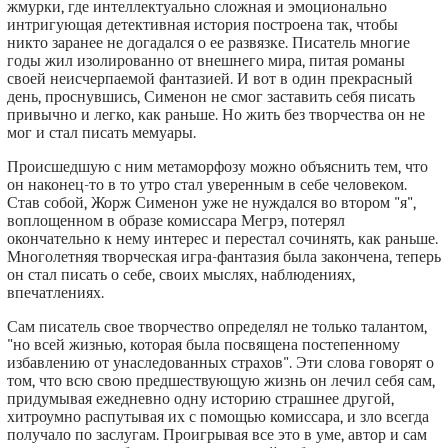
жмурки, где интеллектуально сложная и эмоционально
интригующая детективная история построена так, чтобы
никто заранее не догадался о ее развязке. Писатель многие
годы жил изолированно от внешнего мира, питая романы
своей неисчерпаемой фантазией. И вот в один прекрасный
день, проснувшись, Сименон не смог заставить себя писать
привычно и легко, как раньше. Но жить без творчества он не
мог и стал писать мемуары.
Происшедшую с ним метаморфозу можно объяснить тем, что
он наконец-то в то утро стал уверенным в себе человеком.
Став собой, Жорж Сименон уже не нуждался во втором "я",
воплощенном в образе комиссара Мегрэ, потерял
окончательно к нему интерес и перестал сочинять, как раньше.
Многолетняя творческая игра-фантазия была закончена, теперь
он стал писать о себе, своих мыслях, наблюдениях,
впечатлениях.
Сам писатель свое творчество определял не только талантом,
"но всей жизнью, которая была посвящена постепенному
избавлению от унаследованных страхов". Эти слова говорят о
том, что всю свою предшествующую жизнь он лечил себя сам,
придумывая ежедневно одну историю страшнее другой,
хитроумно распутывая их с помощью комиссара, и зло всегда
получало по заслугам. Проигрывая все это в уме, автор и сам