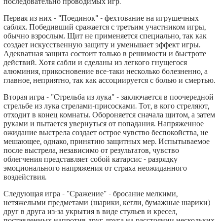
последовательно проводимых игр.
Первая из них - "Поединок" - фехтование на игрушечных
саблях. Победивший сражается с третьим участником игры,
обычно взрослым. Щит не применяется специально, так как
создает искусственную защиту и уменьшает эффект игры.
Адекватная защита состоит только в решимости и быстроте
действий. Хотя сабли и сделаны из легкого гнущегося
алюминия, прикосновение все-таки несколько болезненно, а
главное, неприятно, так как ассоциируется с болью и смертью.
Вторая игра - "Стрельба из лука" - заключается в поочередной
стрельбе из лука стрелами-присосками. Тот, в кого стреляют,
отходит в конец комнаты. Обороняется сначала щитом, а затем
руками и пытается увернуться от попадания. Напряженное
ожидание выстрела создает острое чувство беспокойства, не
мешающее, однако, принятию защитных мер. Испытываемое
после выстрела, независимо от результатов, чувство
облегчения представляет собой катарсис - разрядку
эмоционального напряжения от страха неожиданного
воздействия.
Следующая игра - "Сражение" - бросание мелкими,
нетяжелыми предметами (шарики, кегли, бумажные шарики)
друг в друга из-за укрытия в виде стульев и кресел,
поставленных напротив друг друга на расстоянии нескольких