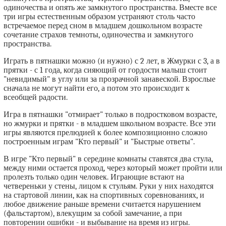
одиночества и опять же замкнутого пространства. Вместе все
три игры естественным образом устраняют столь часто
встречаемое перед сном в младшем дошкольном возрасте
сочетание страхов темноты, одиночества и замкнутого
пространства.
Играть в пятнашки можно (и нужно) с 2 лет, в Жмурки с 3, а в
прятки - с 1 года, когда сияющий от гордости малыш стоит
"невидимый" в углу или за прозрачной занавеской. Взрослые
сначала не могут найти его, а потом это происходит к
всеобщей радости.
Игра в пятнашки "отмирает" только в подростковом возрасте,
но жмурки и прятки - в младшем школьном возрасте. Все эти
игры являются прелюдией к более композиционно сложно
построенным играм "Кто первый" и "Быстрые ответы".
В игре "Кто первый" в середине комнаты ставятся два стула,
между ними остается проход, через который может пройти или
пролезть только один человек. Играющие встают на
четвереньки у стены, лицом к стульям. Руки у них находятся
на стартовой линии, как на спортивных соревнованиях, и
любое движение раньше времени считается нарушением
(фальстартом), влекущим за собой замечание, а при
повторении ошибки - и выбывание на время из игры.