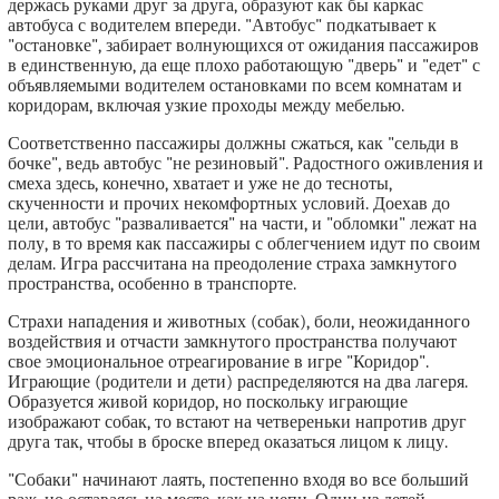
держась руками друг за друга, образуют как бы каркас
автобуса с водителем впереди. "Автобус" подкатывает к
"остановке", забирает волнующихся от ожидания пассажиров
в единственную, да еще плохо работающую "дверь" и "едет" с
объявляемыми водителем остановками по всем комнатам и
коридорам, включая узкие проходы между мебелью.
Соответственно пассажиры должны сжаться, как "сельди в
бочке", ведь автобус "не резиновый". Радостного оживления и
смеха здесь, конечно, хватает и уже не до тесноты,
скученности и прочих некомфортных условий. Доехав до
цели, автобус "разваливается" на части, и "обломки" лежат на
полу, в то время как пассажиры с облегчением идут по своим
делам. Игра рассчитана на преодоление страха замкнутого
пространства, особенно в транспорте.
Страхи нападения и животных (собак), боли, неожиданного
воздействия и отчасти замкнутого пространства получают
свое эмоциональное отреагирование в игре "Коридор".
Играющие (родители и дети) распределяются на два лагеря.
Образуется живой коридор, но поскольку играющие
изображают собак, то встают на четвереньки напротив друг
друга так, чтобы в броске вперед оказаться лицом к лицу.
"Собаки" начинают лаять, постепенно входя во все больший