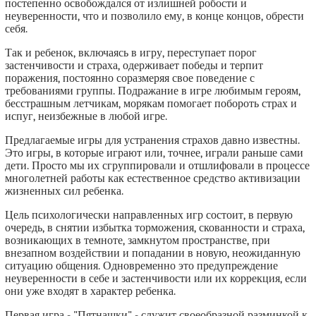
постепенно освобождался от излишней робости и
неуверенности, что и позволило ему, в конце концов, обрести
себя.
Так и ребенок, включаясь в игру, переступает порог
застенчивости и страха, одерживает победы и терпит
поражения, постоянно соразмеряя свое поведение с
требованиями группы. Подражание в игре любимым героям,
бесстрашным летчикам, морякам помогает побороть страх и
испуг, неизбежные в любой игре.
Предлагаемые игры для устранения страхов давно известны.
Это игры, в которые играют или, точнее, играли раньше сами
дети. Просто мы их сгруппировали и отшлифовали в процессе
многолетней работы как естественное средство активизации
жизненных сил ребенка.
Цель психологически направленных игр состоит, в первую
очередь, в снятии избытка торможения, скованности и страха,
возникающих в темноте, замкнутом пространстве, при
внезапном воздействии и попадании в новую, неожиданную
ситуацию общения. Одновременно это предупреждение
неуверенности в себе и застенчивости или их коррекция, если
они уже входят в характер ребенка.
Первая игра - "Пятнашки" - служит своеобразной разминкой к