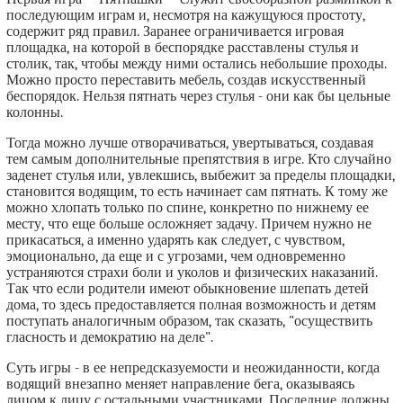
последующим играм и, несмотря на кажущуюся простоту,
содержит ряд правил. Заранее ограничивается игровая
площадка, на которой в беспорядке расставлены стулья и
столик, так, чтобы между ними остались небольшие проходы.
Можно просто переставить мебель, создав искусственный
беспорядок. Нельзя пятнать через стулья - они как бы цельные
колонны.
Тогда можно лучше отворачиваться, увертываться, создавая
тем самым дополнительные препятствия в игре. Кто случайно
заденет стулья или, увлекшись, выбежит за пределы площадки,
становится водящим, то есть начинает сам пятнать. К тому же
можно хлопать только по спине, конкретно по нижнему ее
месту, что еще больше осложняет задачу. Причем нужно не
прикасаться, а именно ударять как следует, с чувством,
эмоционально, да еще и с угрозами, чем одновременно
устраняются страхи боли и уколов и физических наказаний.
Так что если родители имеют обыкновение шлепать детей
дома, то здесь предоставляется полная возможность и детям
поступать аналогичным образом, так сказать, "осуществить
гласность и демократию на деле".
Суть игры - в ее непредсказуемости и неожиданности, когда
водящий внезапно меняет направление бега, оказываясь
лицом к лицу с остальными участниками. Последние должны