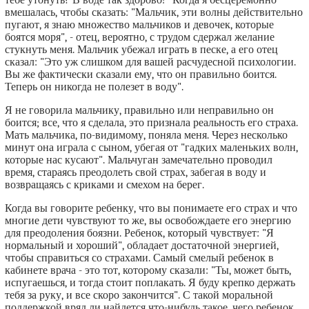
тебе утонуть? В воде так здорово!" Когда я бесцеремонно
вмешалась, чтобы сказать: "Мальчик, эти волны действительно
пугают, я знаю множество мальчиков и девочек, которые
боятся моря", - отец, вероятно, с трудом сдержал желание
стукнуть меня. Мальчик убежал играть в песке, а его отец
сказал: "Это уж слишком для вашей расчудесной психологии.
Вы же фактически сказали ему, что он правильно боится.
Теперь он никогда не полезет в воду".
Я не говорила мальчику, правильно или неправильно он
боится; все, что я сделала, это признала реальность его страха.
Мать мальчика, по-видимому, поняла меня. Через несколько
минут она играла с сыном, убегая от "гадких маленьких волн,
которые нас кусают". Мальчуган замечательно проводил
время, стараясь преодолеть свой страх, забегая в воду и
возвращаясь с криками и смехом на берег.
Когда вы говорите ребенку, что вы понимаете его страх и что
многие дети чувствуют то же, вы освобождаете его энергию
для преодоления боязни. Ребенок, который чувствует: "Я
нормальный и хороший", обладает достаточной энергией,
чтобы справиться со страхами. Самый смелый ребенок в
кабинете врача - это тот, которому сказали: "Ты, может быть,
испугаешься, и тогда стоит поплакать. Я буду крепко держать
тебя за руку, и все скоро закончится". С такой моральной
поддержкой вряд ли найдется что-нибудь такое, чего ребенок