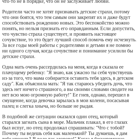
что-то не в порядке, что он не заслуживает любви.
Родители часто не хотят признавать детские страхи, потому
что они боятся, что тем самым они закрепят их и даже будут
способствовать рождению новых. Это беспокойство можно
понять, но нельзя признать его оправданным. Если допустить,
что чувство страха существует, и проявить настоящее
сочувствие, то это будет лучший способ помочь ему исчезнуть.
За все годы моей работы с родителями и детьми я не помню
ни одного случая, когда сочувствие и понимание усилили бы
детские страхи.
Одна мать очень рассердилась на меня, когда я сказала ее
плачущему ребенку: "Я знаю, как ужасно ты себя чувствуешь
из-за того, что мама собирается оставить тебя здесь, в детском
саду". Как объяснила мать: "Я так стараюсь убедить дочь, что
здесь нет ничего страшного, а вы своими словами сводите на
нет всю мою огромную работу!" Ее гнев, однако, перешел в
смущение, когда девочка зарылась в мои колени, посасывая
палец и слегка хныча, но больше не рыдая.
В подобной же ситуации оказался один отец, который
старался загнать сына в море. Мальчик плакал, в его глазах
был испуг, но отец продолжал спрашивать: "Что с тобой?
Почему ты ведешь себя как маленький? Ты думаешь, я дам