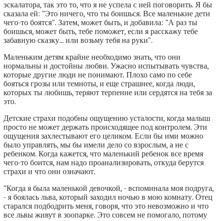
эскалатора, так это то, что я не успела с ней поговорить. Я бы
сказала ей: "Это ничего, что ты боишься. Все маленькие дети
чего-то боятся". Затем, может быть, и добавила: "А раз ты
боишься, может быть, тебе поможет, если я расскажу тебе
забавную сказку... или возьму тебя на руки".
Маленьким детям крайне необходимо знать, что они
нормальны и достойны любви. Ужасно испытывать чувства,
которые другие люди не понимают. Плохо само по себе
бояться грозы или темноты, и еще страшнее, когда люди,
которых ты любишь, теряют терпение или сердятся на тебя за
это.
Детские страхи подобны ощущению усталости, когда малыш
просто не может держать происходящее под контролем. Эти
ощущения захлестывают его целиком. Если бы ими можно
было управлять, мы бы имели дело со взрослым, а не с
ребенком. Когда кажется, что маленький ребенок все время
чего-то боится, нам надо проанализировать, откуда берутся
страхи и что они означают.
"Когда я была маленькой девочкой, - вспоминала моя подруга,
- я боялась льва, который заходил ночью в мою комнату. Отец
старался подбодрить меня, говоря, что это невозможно и что
все львы живут в зоопарке. Это совсем не помогало, потому