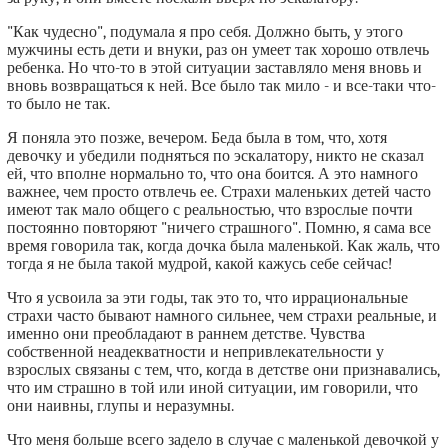
"Как чудесно", подумала я про себя. Должно быть, у этого
мужчины есть дети и внуки, раз он умеет так хорошо отвлечь
ребенка. Но что-то в этой ситуации заставляло меня вновь и
вновь возвращаться к ней. Все было так мило - и все-таки что-
то было не так.
Я поняла это позже, вечером. Беда была в том, что, хотя
девочку и убедили подняться по эскалатору, никто не сказал
ей, что вполне нормально то, что она боится. А это намного
важнее, чем просто отвлечь ее. Страхи маленьких детей часто
имеют так мало общего с реальностью, что взрослые почти
постоянно повторяют "ничего страшного". Помню, я сама все
время говорила так, когда дочка была маленькой. Как жаль, что
тогда я не была такой мудрой, какой кажусь себе сейчас!
Что я усвоила за эти годы, так это то, что иррациональные
страхи часто бывают намного сильнее, чем страхи реальные, и
именно они преобладают в раннем детстве. Чувства
собственной неадекватности и непривлекательности у
взрослых связаны с тем, что, когда в детстве они признавались,
что им страшно в той или иной ситуации, им говорили, что
они наивны, глупы и неразумны.
Что меня больше всего задело в случае с маленькой девочкой у