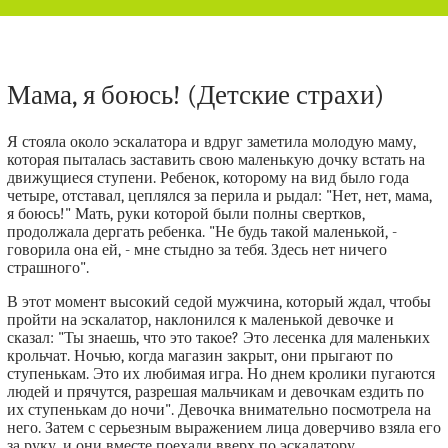
Мама, я боюсь! (Детские страхи)
Я стояла около эскалатора и вдруг заметила молодую маму,
которая пыталась заставить свою маленькую дочку встать на
движущиеся ступени. Ребенок, которому на вид было года
четыре, отставал, цеплялся за перила и рыдал: "Нет, нет, мама,
я боюсь!" Мать, руки которой были полны свертков,
продолжала дергать ребенка. "Не будь такой маленькой, -
говорила она ей, - мне стыдно за тебя. Здесь нет ничего
страшного".
В этот момент высокий седой мужчина, который ждал, чтобы
пройти на эскалатор, наклонился к маленькой девочке и
сказал: "Ты знаешь, что это такое? Это лесенка для маленьких
крольчат. Ночью, когда магазин закрыт, они прыгают по
ступенькам. Это их любимая игра. Но днем кролики пугаются
людей и прячутся, разрешая мальчикам и девочкам ездить по
их ступенькам до ночи". Девочка внимательно посмотрела на
него. Затем с серьезным выражением лица доверчиво взяла его
за руку, и они вместе поехали вверх по эскалатору.