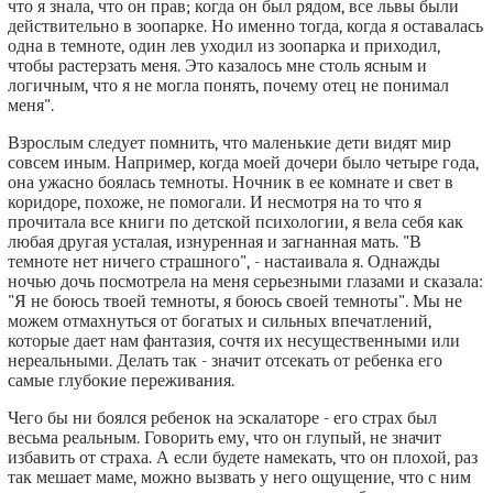
что я знала, что он прав; когда он был рядом, все львы были
действительно в зоопарке. Но именно тогда, когда я оставалась
одна в темноте, один лев уходил из зоопарка и приходил,
чтобы растерзать меня. Это казалось мне столь ясным и
логичным, что я не могла понять, почему отец не понимал
меня".
Взрослым следует помнить, что маленькие дети видят мир
совсем иным. Например, когда моей дочери было четыре года,
она ужасно боялась темноты. Ночник в ее комнате и свет в
коридоре, похоже, не помогали. И несмотря на то что я
прочитала все книги по детской психологии, я вела себя как
любая другая усталая, изнуренная и загнанная мать. "В
темноте нет ничего страшного", - настаивала я. Однажды
ночью дочь посмотрела на меня серьезными глазами и сказала:
"Я не боюсь твоей темноты, я боюсь своей темноты". Мы не
можем отмахнуться от богатых и сильных впечатлений,
которые дает нам фантазия, сочтя их несущественными или
нереальными. Делать так - значит отсекать от ребенка его
самые глубокие переживания.
Чего бы ни боялся ребенок на эскалаторе - его страх был
весьма реальным. Говорить ему, что он глупый, не значит
избавить от страха. А если будете намекать, что он плохой, раз
так мешает маме, можно вызвать у него ощущение, что с ним