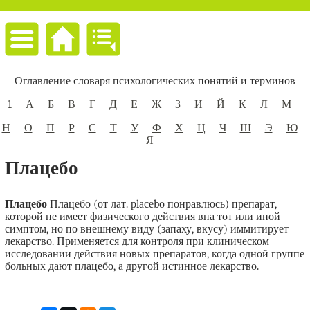
Оглавление словаря психологических понятий и терминов
1
А
Б
В
Г
Д
Е
Ж
З
И
Й
К
Л
М
Н
О
П
Р
С
Т
У
Ф
Х
Ц
Ч
Ш
Э
Ю
Я
Плацебо
Плацебо
Плацебо (от лат. рlасеbо понравлюсь) препарат,
которой не имеет физического действия вна тот или иной
симптом, но по внешнему виду (запаху, вкусу) иммитирует
лекарство. Применяется для контроля при клиническом
исследовании действия новых препаратов, когда одной группе
больных дают плацебо, а другой истинное лекарство.