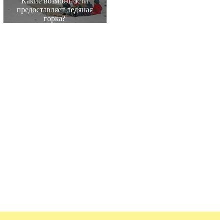
Какие возможности
предоставляет ледяная
горка?