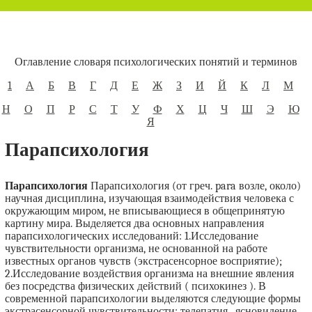
Оглавление словаря психологических понятий и терминов
1
А
Б
В
Г
Д
Е
Ж
З
И
Й
К
Л
М
Н
О
П
Р
С
Т
У
Ф
Х
Ц
Ч
Ш
Э
Ю
Я
Парапсихология
Парапсихология
Парапсихология (от греч. para возле, около)
научная дисциплина, изучающая взаимодействия человека с
окружающим миром, не вписывающиеся в общепринятую
картину мира. Выделяется два основных направления
парапсихологических исследований: 1.Исследование
чувствительности организма, не основанной на работе
известных органов чувств (экстрасенсорное восприятие);
2.Исследование воздействия организма на внешние явления
без посредства физических действий ( психокинез ). В
современной парапсихологии выделяются следующие формы
экстрасенсорной чувствительности: телепатия , ясновидение ,