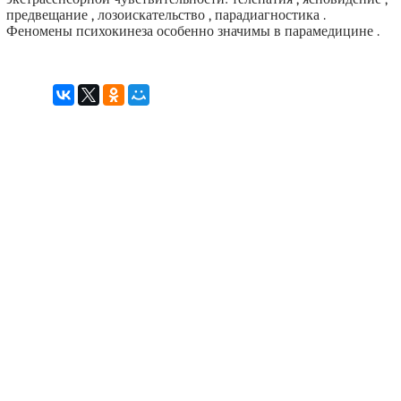
предвещание , лозоискательство , парадиагностика .
Феномены психокинеза особенно значимы в парамедицине .