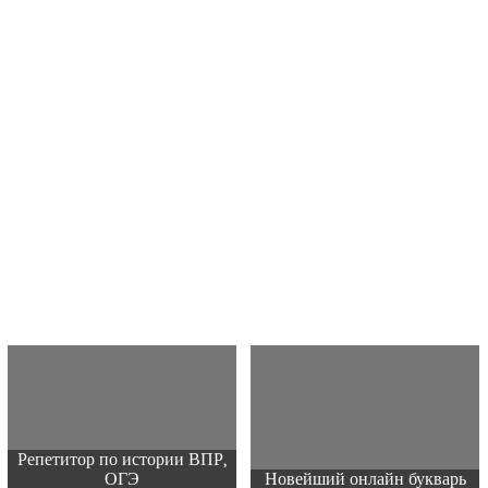
Репетитор по истории ВПР,
ОГЭ
Новейший онлайн букварь