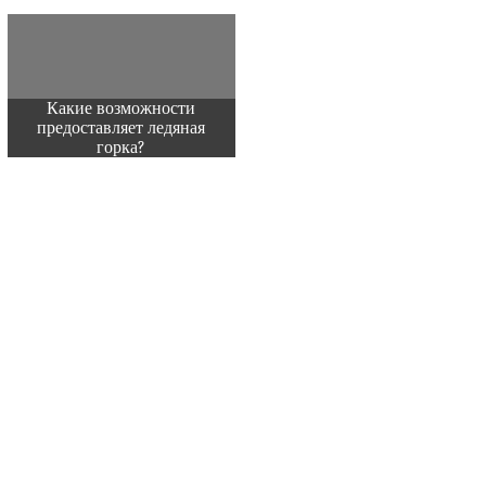
Какие возможности
предоставляет ледяная
горка?