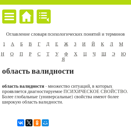
Оглавление словаря психологических понятий и терминов
1
А
Б
В
Г
Д
Е
Ж
З
И
Й
К
Л
М
Н
О
П
Р
С
Т
У
Ф
Х
Ц
Ч
Ш
Э
Ю
Я
область валидности
область валидности
- множество ситуаций, в которых
проявляется диагностируемое
ПСИХИЧЕСКОЕ СВОЙСТВО
.
Более глобальные (универсальные) свойства имеют более
широкую область валидности.