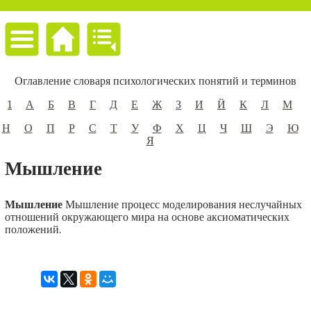
Оглавление словаря психологических понятий и терминов
1
А
Б
В
Г
Д
Е
Ж
З
И
Й
К
Л
М
Н
О
П
Р
С
Т
У
Ф
Х
Ц
Ч
Ш
Э
Ю
Я
Мышление
Мышление
Мышление процесс моделирования неслучайных
отношений окружающего мира на основе аксиоматических
положений.