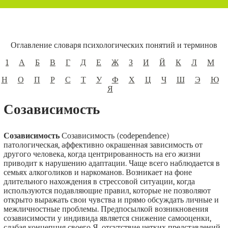
Оглавление словаря психологических понятий и терминов
1
А
Б
В
Г
Д
Е
Ж
З
И
Й
К
Л
М
Н
О
П
Р
С
Т
У
Ф
Х
Ц
Ч
Ш
Э
Ю
Я
Созависимость
Созависимость
Созависимость (codependence)
патологическая, аффективно окрашенная зависимость от
другого человека, когда центрированность на его жизни
приводит к нарушению адаптации. Чаще всего наблюдается в
семьях алкоголиков и наркоманов. Возникает на фоне
длительного нахождения в стрессовой ситуации, когда
используются подавляющие правил, которые не позволяют
открыто выражать свои чувства и прямо обсуждать личные и
межличностные проблемы. Предпосылкой возникновения
созависимости у индивида является снижение самооценки,
слабая концепция своего Я, отсутствие четких представлений,