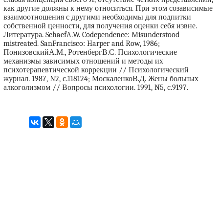
как другие должны к нему относиться. При этом созависимые
взаимоотношения с другими необходимы для подпитки
собственной ценности, для получения оценки себя извне.
Литература. SchaefA.W. Codependence: Misunderstood
mistreated. SanFrancisco: Harper and Row, 1986;
ПонизовскийА.М., РотенбергВ.С. Психологические
механизмы зависимых отношений и методы их
психотерапевтической коррекции // Психологический
журнал. 1987, N2, с.118124; МоскаленкоВ.Д. Жены больных
алкоголизмом // Вопросы психологии. 1991, N5, с.9197.