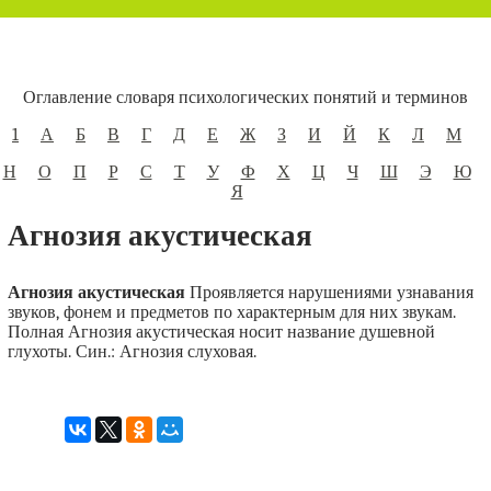
Оглавление словаря психологических понятий и терминов
1
А
Б
В
Г
Д
Е
Ж
З
И
Й
К
Л
М
Н
О
П
Р
С
Т
У
Ф
Х
Ц
Ч
Ш
Э
Ю
Я
Агнозия акустическая
Агнозия акустическая
Проявляется нарушениями узнавания
звуков, фонем и предметов по характерным для них звукам.
Полная Агнозия акустическая носит название душевной
глухоты. Син.: Агнозия слуховая.