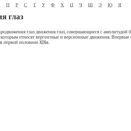
О
П
Р
С
Т
У
Ф
Х
Ц
Ч
Ш
Э
Ю
Я
я глаз
родвижения глаз движения глаз, совершающиеся с амплитудой б
к которым относят вергентные и версионные движения. Впервые
 первой половине XIXв.