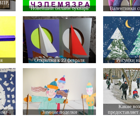
ВПР,
Новейший онлайн букварь
Валентинки с
ля
Открытки к 23 февраля
Рисунки на
Какие во
има
Зимние поделки
предоставляет 