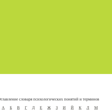
главление словаря психологических понятий и терминов
А
Б
В
Г
Д
Е
Ж
З
И
Й
К
Л
М