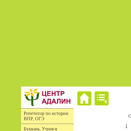
Репетитор по истории
О
ВПР, ОГЭ
1
Букварь. Учимся