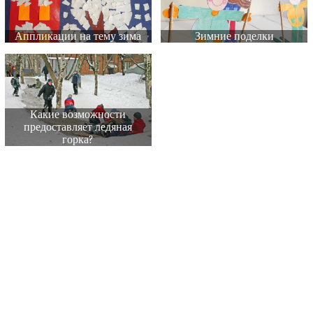
Аппликации на тему зима
Зимние поделки
Какие возможности
предоставляет ледяная
горка?