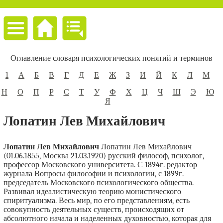
Оглавление словаря психологических понятий и терминов
1
А
Б
В
Г
Д
Е
Ж
З
И
Й
К
Л
М
Н
О
П
Р
С
Т
У
Ф
Х
Ц
Ч
Ш
Э
Ю
Я
Лопатин Лев Михайлович
Лопатин Лев Михайлович
Лопатин Лев Михайлович
(01.06.1855, Москва 21.03.1920) русский философ, психолог,
профессор Московского университета. С 1894г. редактор
журнала Вопросы философии и психологии, с 1899г.
председатель Московского психологического общества.
Развивал идеалистическую теорию монистического
спиритуализма. Весь мир, по его представлениям, есть
совокупность деятельных существ, происходящих от
абсолютного начала и наделенных духовностью, которая для