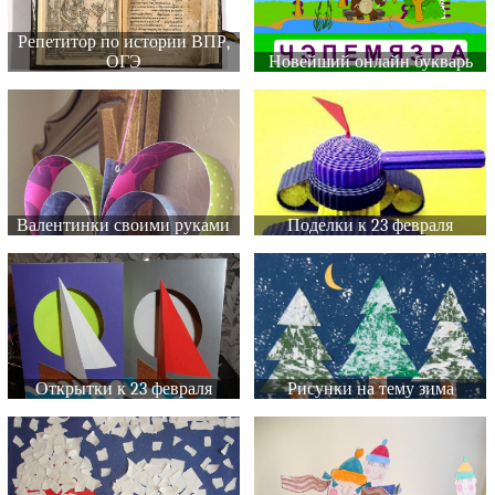
Репетитор по истории ВПР,
ОГЭ
Новейший онлайн букварь
Валентинки своими руками
Поделки к 23 февраля
Открытки к 23 февраля
Рисунки на тему зима