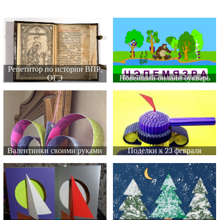
Репетитор по истории ВПР,
ОГЭ
Новейший онлайн букварь
Валентинки своими руками
Поделки к 23 февраля