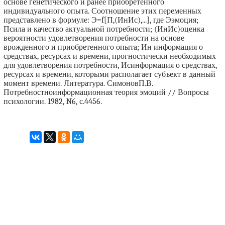
основе генетического и ранее приобретенного
индивидуального опыта. Соотношение этих переменных
представлено в формуле: Э=f[П,(ИнИс),...], где Ээмоция;
Псила и качество актуальной потребности; (ИнИс)оценка
вероятности удовлетворения потребности на основе
врожденного и приобретенного опыта; Ин информация о
средствах, ресурсах и времени, прогностически необходимых
для удовлетворения потребности, Исинформация о средствах,
ресурсах и времени, которыми располагает субъект в данный
момент времени. Литература. СимоновП.В.
Потребностноинформационная теория эмоций // Вопросы
психологии. 1982, N6, с.4456.