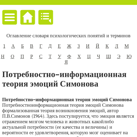
Оглавление словаря психологических понятий и терминов
1
А
Б
В
Г
Д
Е
Ж
З
И
Й
К
Л
М
Н
О
П
Р
С
Т
У
Ф
Х
Ц
Ч
Ш
Э
Ю
Я
Потребностно–информационная
теория эмоций Симонова
Потребностно–информационная теория эмоций Симонова
Потребностноинформационная теория эмоций Симонова
формализованная теория возникновения эмоций, автор
П.В.Симонов (1964). Здесь постулируется, что эмоция является
отражением мозгом человека и животных какойлибо
актуальной потребности (ее качества и величины) и
вероятности ее удовлетворения, которую мозг оценивает на