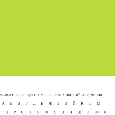
главление словаря психологических понятий и терминов
А
Б
В
Г
Д
Е
Ж
З
И
Й
К
Л
М
О
П
Р
С
Т
У
Ф
Х
Ц
Ч
Ш
Э
Ю
Я