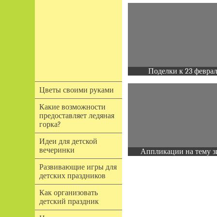
Поделки к 23 февра
Цветы своими руками
Какие возможности
предоставляет ледяная
горка?
Идеи для детской
вечеринки
Аппликации на тему з
Развивающие игры для
детских праздников
Как организовать
детский праздник