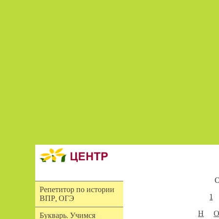
О
Репетитор по истории
1
ВПР, ОГЭ
Н
Букварь. Учимся