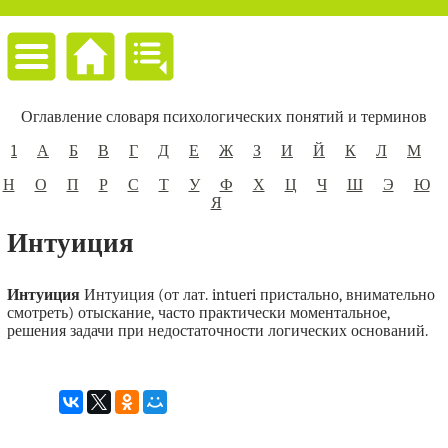
Оглавление словаря психологических понятий и терминов
1
А
Б
В
Г
Д
Е
Ж
З
И
Й
К
Л
М
Н
О
П
Р
С
Т
У
Ф
Х
Ц
Ч
Ш
Э
Ю
Я
Интуиция
Интуиция
Интуиция (от лат. intueri пристально, внимательно
смотреть) отыскание, часто практически моментальное,
решения задачи при недостаточности логических оснований.