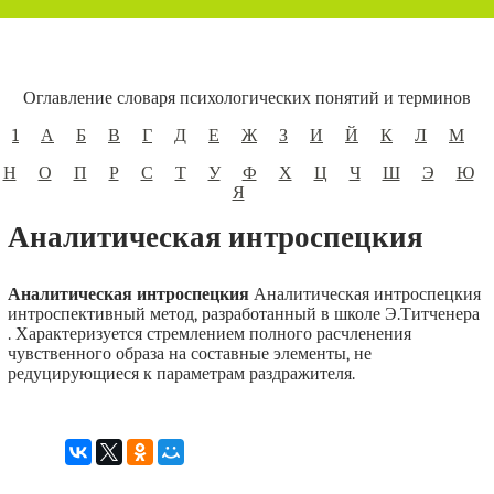
Оглавление словаря психологических понятий и терминов
1
А
Б
В
Г
Д
Е
Ж
З
И
Й
К
Л
М
Н
О
П
Р
С
Т
У
Ф
Х
Ц
Ч
Ш
Э
Ю
Я
Аналитическая интроспецкия
Аналитическая интроспецкия
Аналитическая интроспецкия
интроспективный метод, разработанный в школе Э.Титченера
. Характеризуется стремлением полного расчленения
чувственного образа на составные элементы, не
редуцирующиеся к параметрам раздражителя.