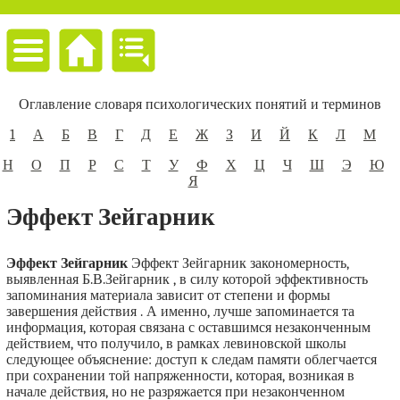
Оглавление словаря психологических понятий и терминов
1
А
Б
В
Г
Д
Е
Ж
З
И
Й
К
Л
М
Н
О
П
Р
С
Т
У
Ф
Х
Ц
Ч
Ш
Э
Ю
Я
Эффект Зейгарник
Эффект Зейгарник
Эффект Зейгарник закономерность,
выявленная Б.В.Зейгарник , в силу которой эффективность
запоминания материала зависит от степени и формы
завершения действия . А именно, лучше запоминается та
информация, которая связана с оставшимся незаконченным
действием, что получило, в рамках левиновской школы
следующее объяснение: доступ к следам памяти облегчается
при сохранении той напряженности, которая, возникая в
начале действия, но не разряжается при незаконченном