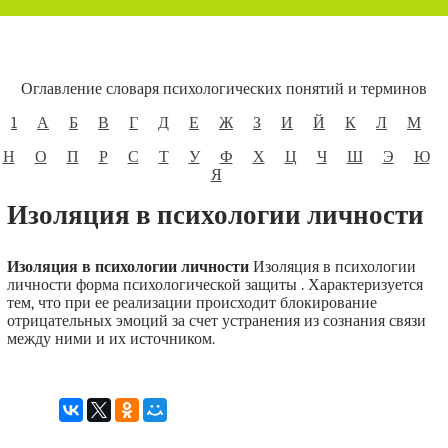
Оглавление словаря психологических понятий и терминов
1
А
Б
В
Г
Д
Е
Ж
З
И
Й
К
Л
М
Н
О
П
Р
С
Т
У
Ф
Х
Ц
Ч
Ш
Э
Ю
Я
Изоляция в психологии личности
Изоляция в психологии личности
Изоляция в психологии
личности форма психологической защиты . Характеризуется
тем, что при ее реализации происходит блокирование
отрицательных эмоций за счет устранения из сознания связи
между ними и их источником.