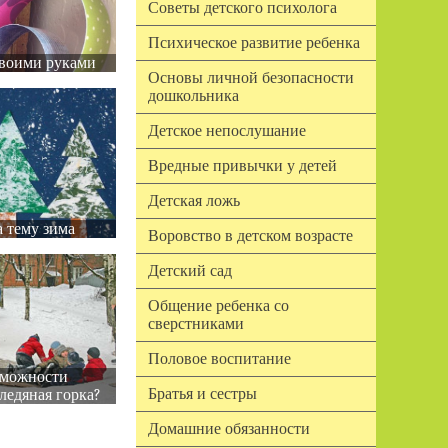
Советы детского психолога
Психическое развитие ребенка
воими руками
Основы личной безопасности
дошкольника
Детское непослушание
Вредные привычки у детей
Детская ложь
 тему зима
Воровство в детском возрасте
Детский сад
Общение ребенка со
сверстниками
Половое воспитание
зможности
Братья и сестры
ледяная горка?
Домашние обязанности