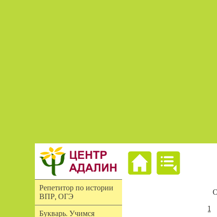
Репетитор по истории
О
ВПР, ОГЭ
1
Букварь. Учимся