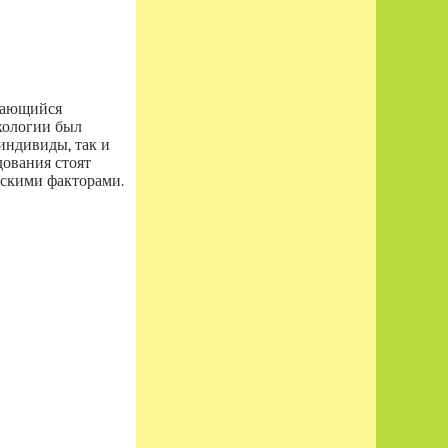
мающийся
хологии был
 индивиды, так и
дования стоят
ескими факторами.