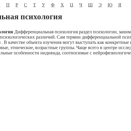
О
П
Р
С
Т
У
Ф
Х
Ц
Ч
Ш
Э
Ю
Я
ьная психология
ология
Дифференциальная психология раздел психологии, зани
психологических различий. Сам термин дифференциальной пси
 . В качестве объекта изучения могут выступать как конкретные
вые, этнические, возрастные группы. Чаще всего в центре иссле
альные особенности индивида, соотносимые с нейрофизиологич