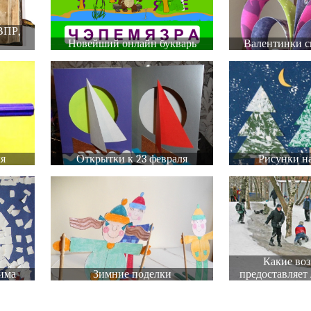
ВПР,
Новейший онлайн букварь
Валентинки с
ля
Открытки к 23 февраля
Рисунки на
Какие во
има
Зимние поделки
предоставляет 