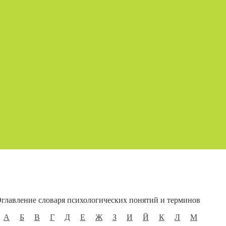
главление словаря психологических понятий и терминов
А
Б
В
Г
Д
Е
Ж
З
И
Й
К
Л
М