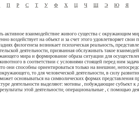
О
П
Р
С
Т
У
Ф
Х
Ц
Ч
Ш
Э
Ю
Я
ь активное взаимодействие живого существа с окружающим мир
нно воздействует на объект и за счет этого удовлетворяет свои 
адиях филогенеза возникает психическая реальность, представле
ельской деятельности, призванная обслуживать такое взаимодейс
жающего мира и формирование образа ситуации для осуществле
животного в соответствии с условиями стоящей перед ним задачи
что они способны ориентироваться только на внешние, непосред
кружающего, то для человеческой деятельности, в силу развити
на может основываться на символических формах представления 
туре деятельности выделяют: мотивы , побуждающие субъект к д
результаты этой деятельности; операциональные , с помощью дея