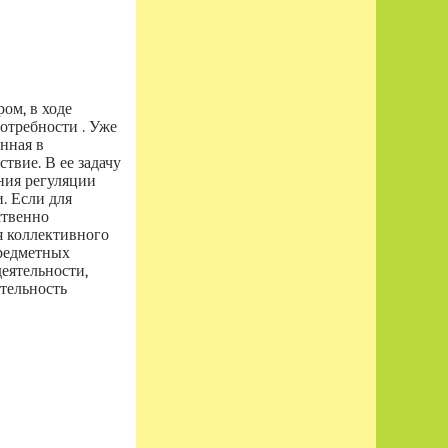
ом, в ходе
потребности . Уже
нная в
твие. В ее задачу
ния регуляции
. Если для
ственно
я коллективного
предметных
еятельности,
тельность