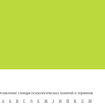
главление словаря психологических понятий и терминов
А
Б
В
Г
Д
Е
Ж
З
И
Й
К
Л
М