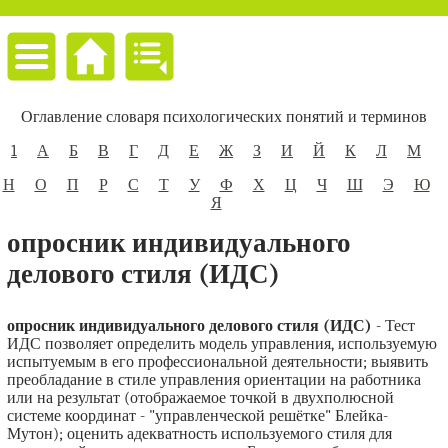
Оглавление словаря психологических понятий и терминов
1
А
Б
В
Г
Д
Е
Ж
З
И
Й
К
Л
М
Н
О
П
Р
С
Т
У
Ф
Х
Ц
Ч
Ш
Э
Ю
Я
опросник индивидуального
делового стиля (ИДС)
опросник индивидуального делового стиля (ИДС)
- Тест
ИДС позволяет определить модель управления, используемую
испытуемым в его профессиональной деятельности; выявить
преобладание в стиле управления ориентации на работника
или на результат (отображаемое точкой в двухполюсной
системе координат - "управленческой решётке" Блейка-
Мутон); оценить адекватность используемого стиля для