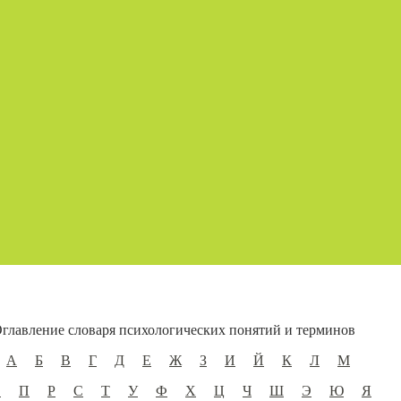
главление словаря психологических понятий и терминов
А
Б
В
Г
Д
Е
Ж
З
И
Й
К
Л
М
О
П
Р
С
Т
У
Ф
Х
Ц
Ч
Ш
Э
Ю
Я