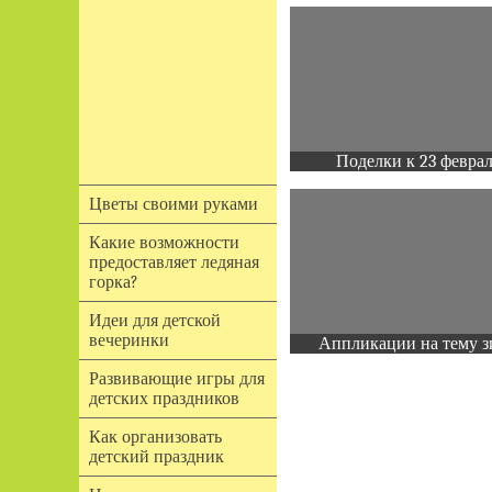
Поделки к 23 февра
Цветы своими руками
Какие возможности
предоставляет ледяная
горка?
Идеи для детской
вечеринки
Аппликации на тему з
Развивающие игры для
детских праздников
Как организовать
детский праздник