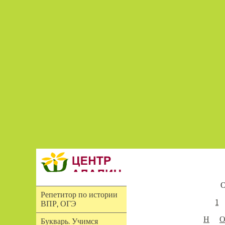
О
Репетитор по истории
1
ВПР, ОГЭ
Н
Букварь. Учимся