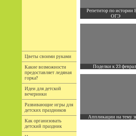
Репетитор по истории 
ОГЭ
Цветы своими руками
Поделки к 23 февра
Какие возможности
предоставляет ледяная
горка?
Идеи для детской
вечеринки
Развивающие игры для
детских праздников
Аппликации на тему з
Как организовать
детский праздник