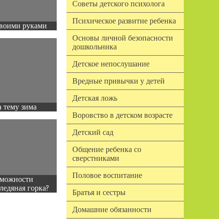
Советы детского психолога
Психическое развитие ребенка
воими руками
Основы личной безопасности
дошкольника
Детское непослушание
Вредные привычки у детей
Детская ложь
 тему зима
Воровство в детском возрасте
Детский сад
Общение ребенка со
сверстниками
Половое воспитание
зможности
ледяная горка?
Братья и сестры
Домашние обязанности