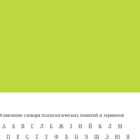
главление словаря психологических понятий и терминов
А
Б
В
Г
Д
Е
Ж
З
И
Й
К
Л
М
О
П
Р
С
Т
У
Ф
Х
Ц
Ч
Ш
Э
Ю
Я