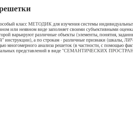
 решетки
 особый класс
МЕТОДИК
для изучения системы индивидуальных
вном или неявном виде заполняет своими субъективными оценк
оторой варьируют различные объекты (элементы, понятия, задан
" инструкции), а по строкам - различные признаки (шкалы,
ЛИ
щью многомерного анализа решеток (в частности, с помощью фак
уальных представлений в виде
"СЕМАНТИЧЕСКИХ ПРОСТРАН