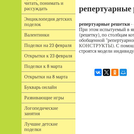
читать, понимать и
репертуарные
рассуждать
Энциклопедия детских
репертуарные решетки
-
поделок
При этом испытуемый в я
(решетку), по столбцам к
Валентинки
обобщенной "репертуарной
Поделки на 23 февраля
КОНСТРУКТЫ
). С помо
строятся модели индивид
Открытки к 23 февраля
Поделки к 8 марта
Открытки на 8 марта
Букварь онлайн
Развивающие игры
Логопедические
занятия
Лучшие детские
поделки