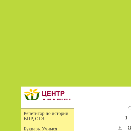
О
Репетитор по истории
1
ВПР, ОГЭ
Н
Букварь. Учимся