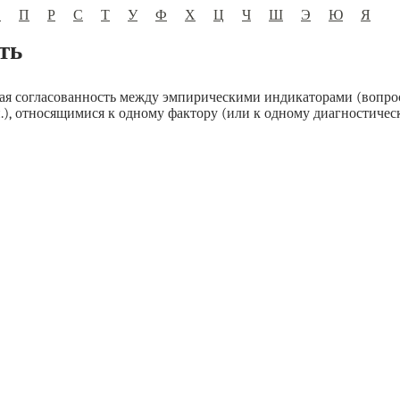
О
П
Р
С
Т
У
Ф
Х
Ц
Ч
Ш
Э
Ю
Я
ть
ая согласованность между эмпирическими индикаторами (вопро
.), относящимися к одному фактору (или к одному диагностическ