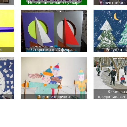
Новейший онлайн букварь
Валентинки с
ля
Открытки к 23 февраля
Рисунки на
Какие во
има
Зимние поделки
предоставляет 