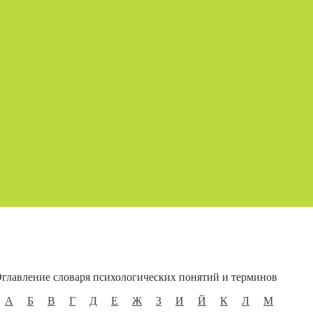
главление словаря психологических понятий и терминов
А
Б
В
Г
Д
Е
Ж
З
И
Й
К
Л
М