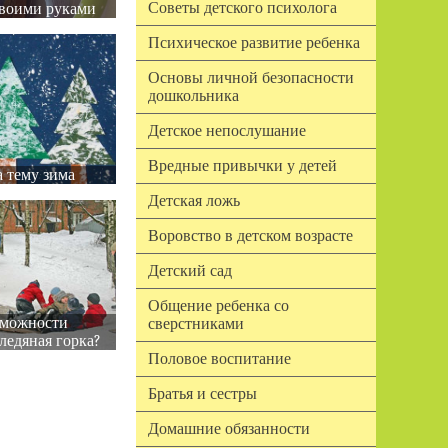
Советы детского психолога
воими руками
Психическое развитие ребенка
Основы личной безопасности
дошкольника
Детское непослушание
Вредные привычки у детей
 тему зима
Детская ложь
Воровство в детском возрасте
Детский сад
Общение ребенка со
зможности
сверстниками
ледяная горка?
Половое воспитание
Братья и сестры
Домашние обязанности