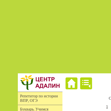
Репетитор по истории
О
ВПР, ОГЭ
1
Букварь. Учимся