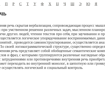
О
П
Р
С
Т
У
Ф
Х
Ц
Ч
Ш
Э
Ю
Я
чь
няя речь скрытая вербализация, сопровождающая процесс мышле
ы при умственном решении различных задач, мысленном планиро
чи других людей, чтении текстов про себя, при заучивании и п
уществляется логическое упорядочивание воспринимаемых данн
онятий , проводится самоинструктирование, осуществляется ана
По своей логикограмматической структуре, существенно опред
енняя речь представляет собой обобщенные семантические комп
слов и фраз, с которыми группируются различные наглядные обр
с затруднениями или противоречиями внутренняя речь приобрета
ожет переходить во внутренний монолог, в шепотную или громку
 осуществлять логический и социальный контроль.