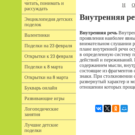
читать, понимать и
Н
рассуждать
Внутренняя ре
Энциклопедия детских
поделок
Внутренняя речь
Внутрен
Валентинки
проявления наиболее явн
внимательном слушании ре
Поделки на 23 февраля
плане внутренней речи ос
в определенную систему п
Открытки к 23 февраля
действий и переживаний. 
содержанием мысли, внутр
Поделки к 8 марта
состоящие из фрагментов 
знаки. При столкновении 
Открытки на 8 марта
развернутый характер и м
отношении которых проще
Букварь онлайн
Развивающие игры
Логопедические
занятия
Лучшие детские
поделки