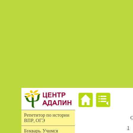
Репетитор по истории
О
ВПР, ОГЭ
1
Букварь. Учимся