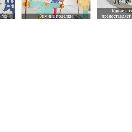
Какие во
има
Зимние поделки
предоставляет 