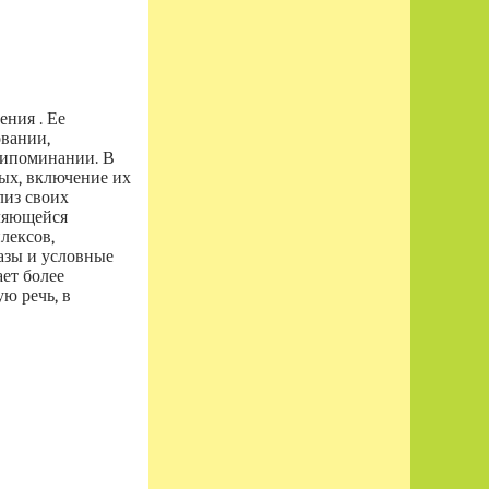
ния . Ее
вании,
рипоминании. В
ых, включение их
лиз своих
еляющейся
лексов,
азы и условные
ет более
ю речь, в