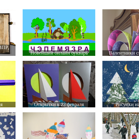
ВПР,
Новейший онлайн букварь
Валентинки с
ля
Открытки к 23 февраля
Рисунки на