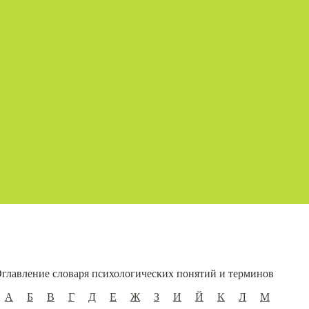
главление словаря психологических понятий и терминов
А
Б
В
Г
Д
Е
Ж
З
И
Й
К
Л
М