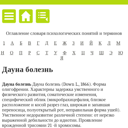
Оглавление словаря психологических понятий и терминов
1
А
Б
В
Г
Д
Е
Ж
З
И
Й
К
Л
М
Н
О
П
Р
С
Т
У
Ф
Х
Ц
Ч
Ш
Э
Ю
Я
Дауна болезнь
Дауна болезнь
Дауна болезнь (Down L., 1866). Форма
олигофрении. Характерны задержка умственного и
физического развития, соматические изменения,
специфический облик (микробрахицефалия, близкое
расположение и косой разрез глаз, широкая и запавшая
переносица, полуоткрытый рот, неправильная форма ушей).
Умственное недоразвитие различной степени: от нерезко
выраженной дебильности до идиотии. Проявление
врожденной трисомии 21 -й хромосомы.