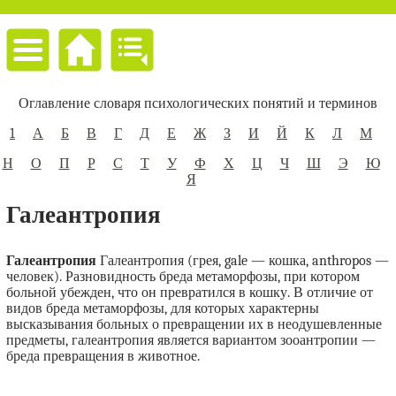
Оглавление словаря психологических понятий и терминов
1
А
Б
В
Г
Д
Е
Ж
З
И
Й
К
Л
М
Н
О
П
Р
С
Т
У
Ф
Х
Ц
Ч
Ш
Э
Ю
Я
Галеантропия
Галеантропия
Галеантропия (грея, gale — кошка, anthropos —
человек). Разновидность бреда метаморфозы, при котором
больной убежден, что он превратился в кошку. В отличие от
видов бреда метаморфозы, для которых характерны
высказывания больных о превращении их в неодушевленные
предметы, галеантропия является вариантом зооантропии —
бреда превращения в животное.