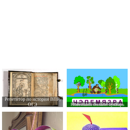
Репетитор по истории ВПР,
ОГЭ
Новейший онлайн букварь