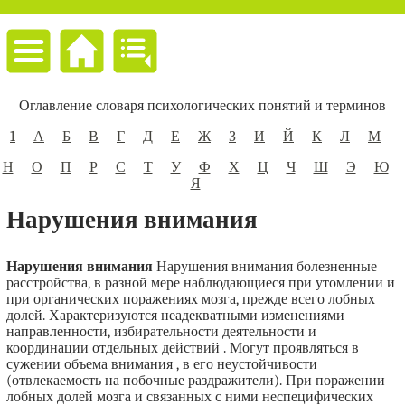
Оглавление словаря психологических понятий и терминов
1
А
Б
В
Г
Д
Е
Ж
З
И
Й
К
Л
М
Н
О
П
Р
С
Т
У
Ф
Х
Ц
Ч
Ш
Э
Ю
Я
Нарушения внимания
Нарушения внимания
Нарушения внимания болезненные
расстройства, в разной мере наблюдающиеся при утомлении и
при органических поражениях мозга, прежде всего лобных
долей. Характеризуются неадекватными изменениями
направленности, избирательности деятельности и
координации отдельных действий . Могут проявляться в
сужении объема внимания , в его неустойчивости
(отвлекаемость на побочные раздражители). При поражении
лобных долей мозга и связанных с ними неспецифических