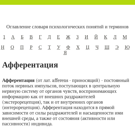
Оглавление словаря психологических понятий и терминов
1
А
Б
В
Г
Д
Е
Ж
З
И
Й
К
Л
М
Н
О
П
Р
С
Т
У
Ф
Х
Ц
Ч
Ш
Э
Ю
Я
Афферентация
Афферентация
(от лат. afferens - приносящий) - постоянный
поток нервных импульсов, поступающих в центральную
нервную систему от органов чувств, воспринимающих
информацию как от внешних раздражителей
(экстерорецепция), так и от внутренних органов
(интерорецепция). Афферентация находится в прямой
зависимости от силы раздражителей и насыщенности ими
внешней среды, а также от состояния (активности или
пассивности) индивида.