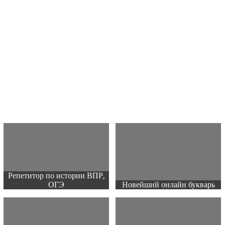
Репетитор по истории ВПР,
ОГЭ
Новейший онлайн букварь