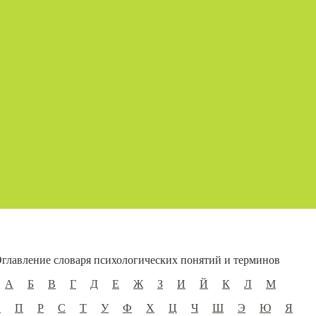
главление словаря психологических понятий и терминов
А
Б
В
Г
Д
Е
Ж
З
И
Й
К
Л
М
О
П
Р
С
Т
У
Ф
Х
Ц
Ч
Ш
Э
Ю
Я