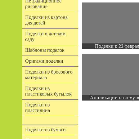
Нетрадиционное
рисование
Поделки из картона
для детей
Поделки в детском
саду
Поделки к 23 февра
Шаблоны поделок
Оригами поделки
Поделки из бросового
материала
Поделки из
пластиковых бутылок
Аппликации на тему з
Поделки из
пластилина
Поделки из бумаги