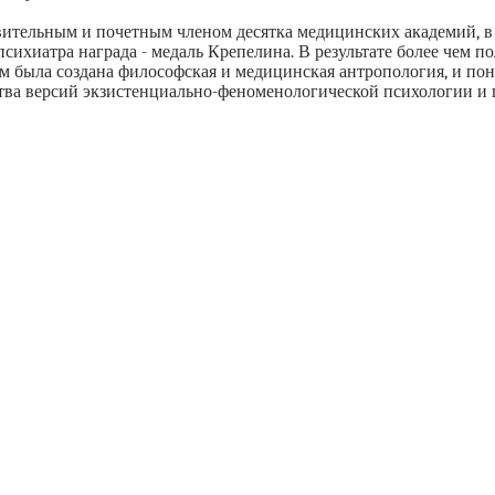
вительным и почетным членом десятка медицинских академий, в 
сихиатра награда - медаль Крепелина. В результате более чем п
м была создана философская и медицинская антропология, и по
тва версий экзистенциально-феноменологической психологии и 