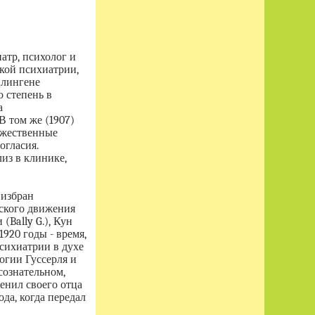
атр, психолог и
кой психиатрии,
цлингене
 степень в
а
В том же (1907)
ужественные
огласия.
из в клинике,
 избран
еского движения
(Bally G.), Кун
 1920 годы - время,
сихиатрии в духе
огии Гуссерля и
сознательном,
енил своего отца
да, когда передал