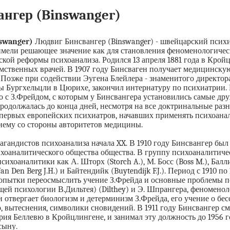
нгер (Binswanger)
swanger)
Людвиг Бинсвангер (Binswanger) - швейцарский психи
имели решающее значение как для становления феноменологичес
ской реформы психоанализа. Родился 13 апреля 1881 года в Крой
мственных врачей. В 1907 году Бинсваген получает медицинскую
Позже при содействии Эугена Блейлера - знаменитого директор
 Бургхельцли в Цюрихе, закончил интернатуру по психиатрии. 
го с З.Фрейдом, с которым у Бинсвангера установились самые др
родолжалась до конца дней, несмотря на все доктринальные разн
первых европейских психиатров, начавших применять психоанал
нему со стороны авторитетов медицины.
агандистов психоанализа начала XX. В 1910 году Бинсвангер был
хоаналитического общества общества. В группу психоаналитич
ихоаналитики как А. Шторх (Storch A.), М. Босс (Boss M.), Балли 
n Den Berg J.H.) и Байтендийк (Buytendijk F.J.). Период с 1910 по
попытки переосмыслить учение З.Фрейда и основные проблемы п
ей психологии В.Дильтея) (Dilthey) и Э. Шпрангера, феноменол
 отвергает биологизм и детерминизм З.Фрейда, его учение о бес
, вытеснения, символики сновидений. В 1911 году Бинсвангер см
рия Беллевю в Кройцлингене, и занимал эту должность до 1956 го
сыну.