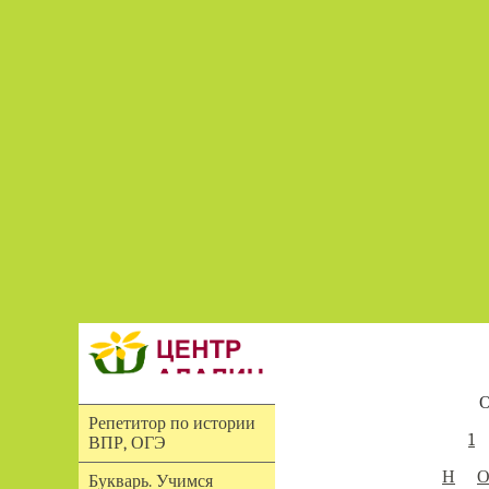
О
Репетитор по истории
1
ВПР, ОГЭ
Н
Букварь. Учимся