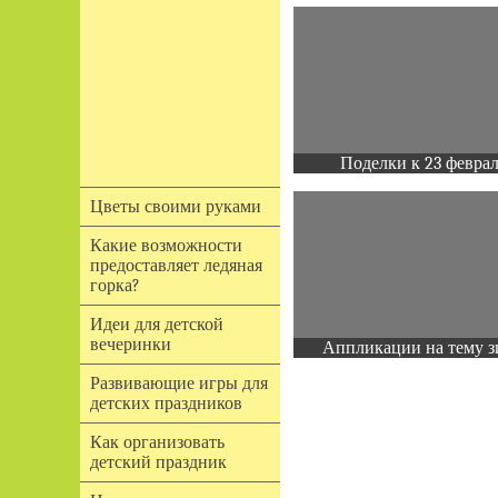
Поделки к 23 февра
Цветы своими руками
Какие возможности
предоставляет ледяная
горка?
Идеи для детской
вечеринки
Аппликации на тему з
Развивающие игры для
детских праздников
Как организовать
детский праздник