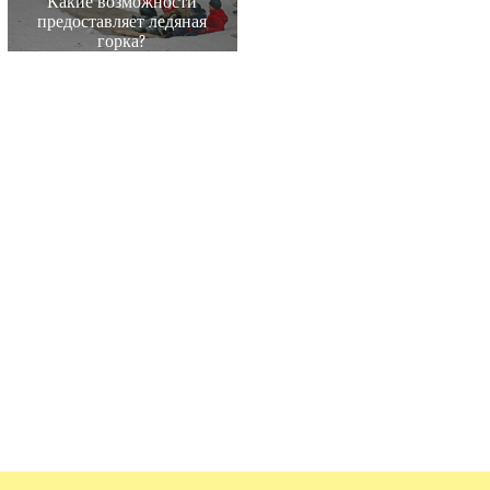
Какие возможности
предоставляет ледяная
горка?