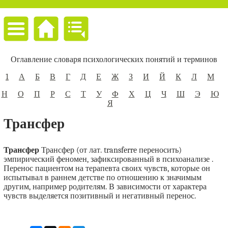
Оглавление словаря психологических понятий и терминов
1
А
Б
В
Г
Д
Е
Ж
З
И
Й
К
Л
М
Н
О
П
Р
С
Т
У
Ф
Х
Ц
Ч
Ш
Э
Ю
Я
Трансфер
Трансфер
Трансфер (от лат. transferre переносить)
эмпирический феномен, зафиксированный в психоанализе .
Перенос пациентом на терапевта своих чувств, которые он
испытывал в раннем детстве по отношению к значимым
другим, например родителям. В зависимости от характера
чувств выделяется позитивный и негативный перенос.