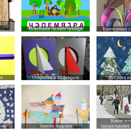
ВПР,
Новейший онлайн букварь
Валентинки с
ля
Открытки к 23 февраля
Рисунки на
Какие во
има
Зимние поделки
предоставляет 