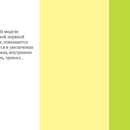
ой модели
вной нервной
м, повышается
тся в увеличении
ния, внутреннее
, тревога ,