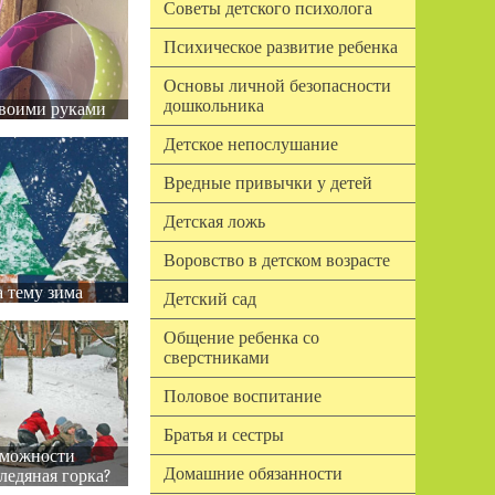
Советы детского психолога
Психическое развитие ребенка
Основы личной безопасности
дошкольника
воими руками
Детское непослушание
Вредные привычки у детей
Детская ложь
Воровство в детском возрасте
 тему зима
Детский сад
Общение ребенка со
сверстниками
Половое воспитание
Братья и сестры
зможности
Домашние обязанности
ледяная горка?