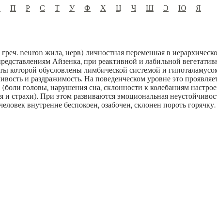
О
П
Р
С
Т
У
Ф
Х
Ц
Ч
Ш
Э
Ю
Я
греч. neuron жила, нерв) личностная переменная в иерархическ
представлениям Айзенка, при реактивной и лабильной вегетати
оты которой обусловлены лимбической системой и гипоталамусо
вость и раздражимость. На поведенческом уровне это проявляе
 (боли головы, нарушения сна, склонности к колебаниям настрое
 и страхи). При этом развиваются эмоциональная неустойчивость
человек внутренне беспокоен, озабочен, склонен пороть горячку.