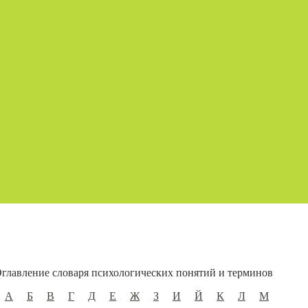
главление словаря психологических понятий и терминов
А
Б
В
Г
Д
Е
Ж
З
И
Й
К
Л
М