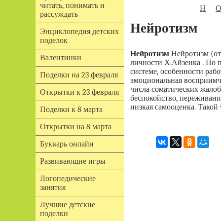
читать, понимать и
Н
рассуждать
Нейротизм
Энциклопедия детских
поделок
Нейротизм
Нейротизм (от 
Валентинки
личности Х.Айзенка . По 
системе, особенности раб
Поделки на 23 февраля
эмоциональная восприимчи
числа соматических жалоб
Открытки к 23 февраля
беспокойство, переживания
низкая самооценка. Такой 
Поделки к 8 марта
Открытки на 8 марта
Букварь онлайн
Развивающие игры
Логопедические
занятия
Лучшие детские
поделки