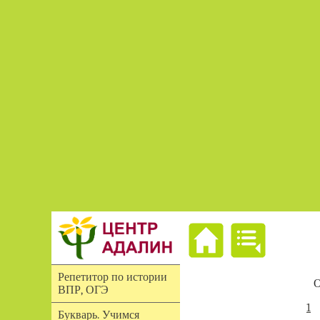
Репетитор по истории
О
ВПР, ОГЭ
1
Букварь. Учимся