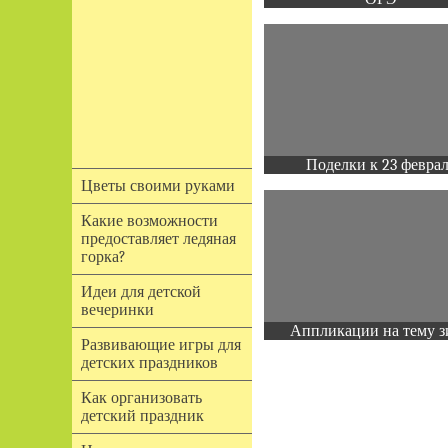
Поделки к 23 февра
Цветы своими руками
Какие возможности
предоставляет ледяная
горка?
Идеи для детской
вечеринки
Аппликации на тему з
Развивающие игры для
детских праздников
Как организовать
детский праздник