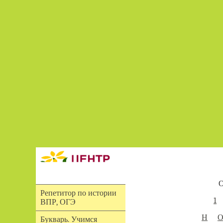
О
Репетитор по истории
1
ВПР, ОГЭ
Н
Букварь. Учимся