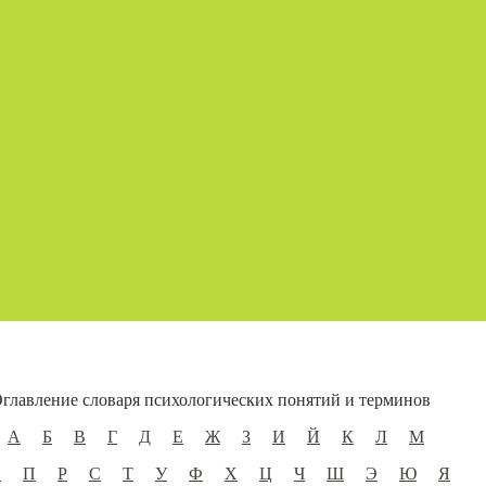
главление словаря психологических понятий и терминов
А
Б
В
Г
Д
Е
Ж
З
И
Й
К
Л
М
О
П
Р
С
Т
У
Ф
Х
Ц
Ч
Ш
Э
Ю
Я