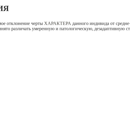
ИЯ
мое отклонение черты
ХАРАКТЕРА
данного индивида от средне
ринято различать умеренную и патологическую, дезадаптивную с