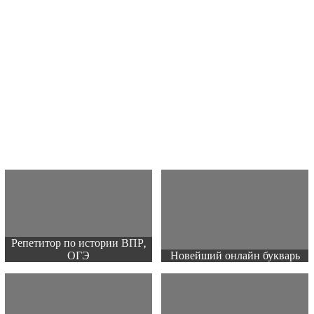
Репетитор по истории ВПР,
ОГЭ
Новейший онлайн букварь