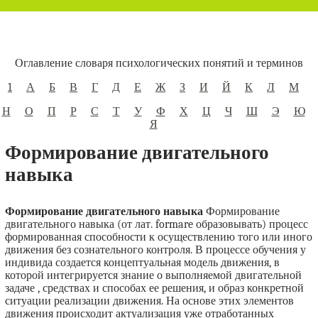
Оглавление словаря психологических понятий и терминов
1
А
Б
В
Г
Д
Е
Ж
З
И
Й
К
Л
М
Н
О
П
Р
С
Т
У
Ф
Х
Ц
Ч
Ш
Э
Ю
Я
Формирование двигательного
навыка
Формирование двигательного навыка
Формирование
двигательного навыка (от лат. formare образовывать) процесс
формированная способности к осуществлению того или иного
движения без сознательного контроля. В процессе обучения у
индивида создается концептуальная модель движения, в
которой интегрируется знание о выполняемой двигательной
задаче , средствах и способах ее решения, и образ конкретной
ситуации реализации движения. На основе этих элементов
движения происходит актуализация уже отработанных