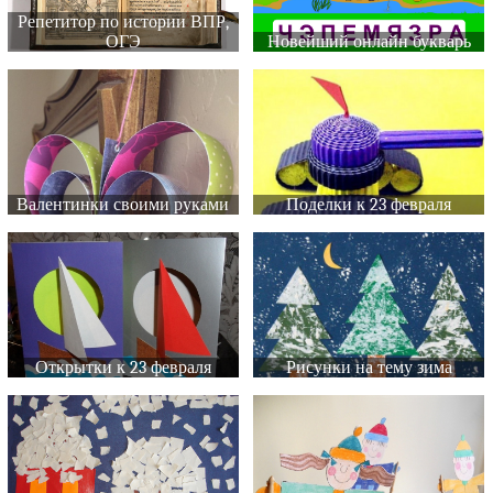
Репетитор по истории ВПР,
ОГЭ
Новейший онлайн букварь
Валентинки своими руками
Поделки к 23 февраля
Открытки к 23 февраля
Рисунки на тему зима