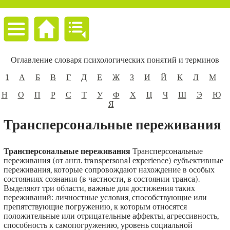
Оглавление словаря психологических понятий и терминов
1
А
Б
В
Г
Д
Е
Ж
З
И
Й
К
Л
М
Н
О
П
Р
С
Т
У
Ф
Х
Ц
Ч
Ш
Э
Ю
Я
Трансперсональные переживания
Трансперсональные переживания
Трансперсональные
переживания (от англ. transpersonal experience) cубъективные
переживания, которые сопровождают нахождение в особых
состояниях сознания (в частности, в состоянии транса).
Выделяют три области, важные для достижения таких
переживаний: личностные условия, способствующие или
препятствующие погружению, к которым относятся
положительные или отрицательные аффекты, агрессивность,
способность к самопогружению, уровень социальной