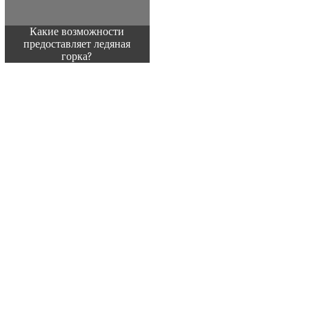
Какие возможности
предоставляет ледяная
горка?