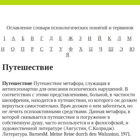
Оглавление словаря психологических понятий и терминов
1
А
Б
В
Г
Д
Е
Ж
З
И
Й
К
Л
М
Н
О
П
Р
С
Т
У
Ф
Х
Ц
Ч
Ш
Э
Ю
Я
Путешествие
Путешествие
Путешествие метафора, служащая в
антипсихиартии для описания психических нарушений. В
соответствии с этими представлениями, больной, в частности
шизофреник, находится в путешествии, из которого он должен
вернуться самостоятельно. Врач должен о нем заботиться, но
не лечить психоактивными средствами. Данная метафора, в
которой связывается путешествие и погружение в
собственную душу, часто используется и в философской, и
художественной литературе (Августин, С.Колридж).
Литература. BarnesM. Meine Reise durch den Wahnsinn. 1971.