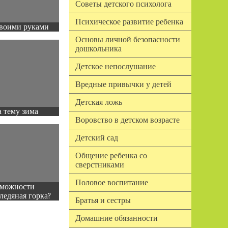
Советы детского психолога
Психическое развитие ребенка
воими руками
Основы личной безопасности
дошкольника
Детское непослушание
Вредные привычки у детей
Детская ложь
 тему зима
Воровство в детском возрасте
Детский сад
Общение ребенка со
сверстниками
Половое воспитание
зможности
ледяная горка?
Братья и сестры
Домашние обязанности