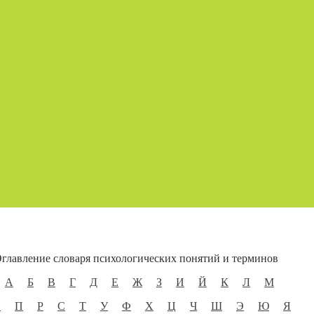
главление словаря психологических понятий и терминов
А
Б
В
Г
Д
Е
Ж
З
И
Й
К
Л
М
О
П
Р
С
Т
У
Ф
Х
Ц
Ч
Ш
Э
Ю
Я