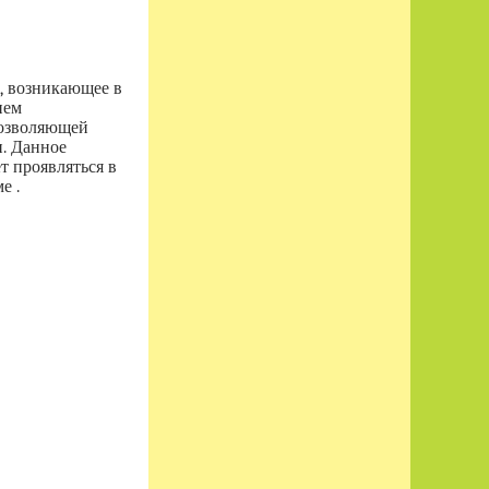
, возникающее в
ием
позволяющей
и. Данное
т проявляться в
е .