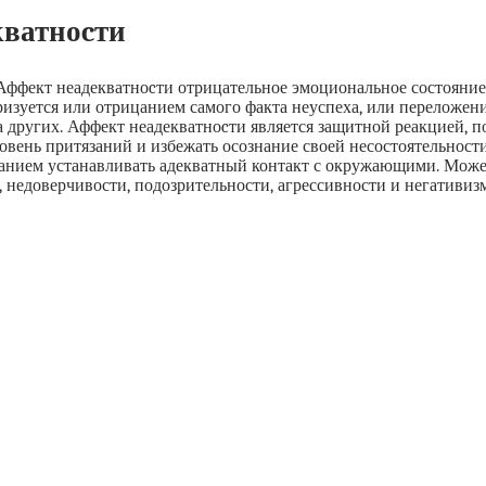
кватноcти
ффект неадекватноcти отрицательное эмоциональное состояние
еризуется или отрицанием самого факта неуспеха, или переложен
на других. Аффект неадекватноcти является защитной реакцией, 
вень притязаний и избежать осознание своей несостоятельност
ланием устанавливать адекватный контакт с окружающими. Може
недоверчивости, подозрительности, агрессивности и негативизм