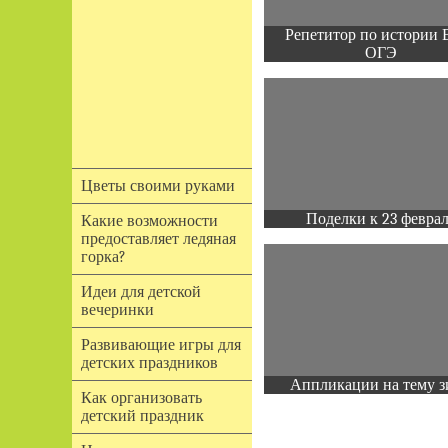
Репетитор по истории 
ОГЭ
Цветы своими руками
Поделки к 23 февра
Какие возможности
предоставляет ледяная
горка?
Идеи для детской
вечеринки
Развивающие игры для
детских праздников
Аппликации на тему з
Как организовать
детский праздник