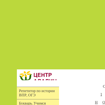
О
Репетитор по истории
1
ВПР, ОГЭ
Н
Букварь. Учимся