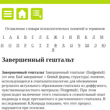
Оглавление словаря психологических понятий и терминов
1
А
Б
В
Г
Д
Е
Ж
З
И
Й
К
Л
М
Н
О
П
Р
С
Т
У
Ф
Х
Ц
Ч
Ш
Э
Ю
Я
Завершенный гештальт
Завершенный гештальт
Завершенный гештальт (Endgestalt)
(от нем. End завершение + Gestalt форма, структура) понятие,
использующееся в гештальтпсихологии для обозначения
результата актуального образования гештальта из диффузного,
чувственноцелостного материала (Vorgestalt). При этом
происходит включение этого гештальта в сознательный опыт
индивида в виде прегнантного и расчлененного гештальта. В
исследованиях К.Конрада показано, что этот процесс
нарушается при психозах.