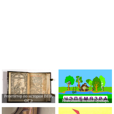
Репетитор по истории ВПР,
ОГЭ
Новейший онлайн букварь