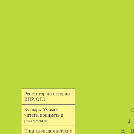
Репетитор по истории
ВПР, ОГЭ
Букварь. Учимся
О
читать, понимать и
1
рассуждать
Н
Энциклопедия детских