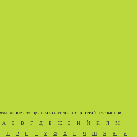
главление словаря психологических понятий и терминов
А
Б
В
Г
Д
Е
Ж
З
И
Й
К
Л
М
О
П
Р
С
Т
У
Ф
Х
Ц
Ч
Ш
Э
Ю
Я