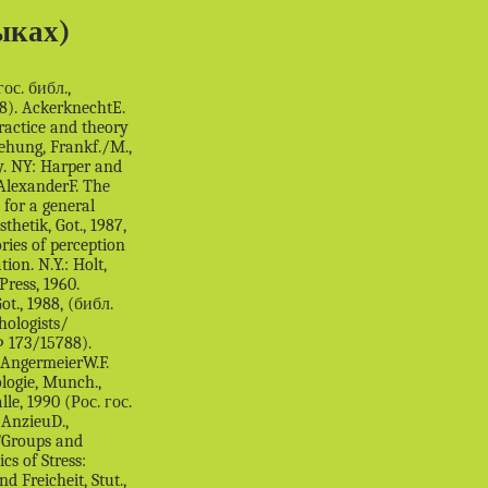
ыках)
eitrage zur Methodik in der differentielle Psychologie, Hain, 1981, (Рос. гос. библ., шифр:80186/12643). BelangerL. Psi audelа de loccultisme. Montreal: QuebecAmerique, 1978. BellCh.A. Anatomy and philosophy of the expression. 1806. BellackA.S., HersenM. (Eds.) Research and practice in social skill training. NY, 1979. BellakL. An Egopsychological Theory of Hypnosis // Int. J. of Psychoanalysis. 36, 1955. BenderH. Lunivers de la parapsychologie. P.: Dangles, 1976. BenekeF.E. Erfahrungsseelenlehre. 1820. BenekeF.E. Psychologische Skizzen. Lpz, 1826. BenekeF.E. Das Verhaltnis zwischen Seele und Leib. 1826. BenekeF.E. Lehrbuch der Psychologie. 1833. BeneschH. Experimentelle Psychologie des Fernsehens, Munch., 1968, (библ. ин. лит., шифр:Ум 539 В465, 923455). BeneschH. Worterbuch zur klinischen Psychologie. 2 Bd. Munchen, 1981. BeneschH. DTVAtlas zur Psychologie, Munch., 1987, (Рос. гос. библ., шифр:15 912/10 Bd.1). BensonH. The relaxation response. NY: Morrow, 1975. BensenJ. Beitrage zur Charakterologie. 1867. BentonA. Der BentonTest, Bern, 1981, (Рос. гос. библ., шифр:Нем 8115/8). BenzE. Geist und Landschaft, Stut., 1972, (Рос. гос. библ., шифр:Ф 174/498). Beratung als padagogiesche Aufgabe, Aurin (Hrsg.), 1984, (Педагог. библ. им.Ушинского, шифр:3734 B483). BeresniakD. ABC des coulours, P., 1987, (Рос. гос. библ., шифр:5 8811/662). BergerM., BergerP. (Eds.) Group training techniques. Epping, 1973. Bericht uber den XVI Internationalkongress fur Psychologie, Bonn, 1960, (библ. психол. инта РАО, шифр:00067). BerkowitzL. (Ed.) Advances in experimental social psychology. NY: Academic Press, 1965. BerkowitzL. Aggression, (библ. психол. инта РАО, шифр:B46). BerlyneD.E. Conflict, Arousal, and Curiosity. NY: McGrawHill, 1960. BerlyneD.E. American and European psychology. Amer. Psychol., 1968, vol.23, N6, p.447452. BernardL.L. Instinct. NY: Holt, 1924. BerrM. Das Sprache des Korpers, (библ. ин. лит., шифр:85 B12418, 2023883). BerryK. Developmental Test of VisualMotor Integration. Chicago, 1967. Berry, Poortinga, Segall, Dasen. Crosscultural Psychologie, (библ. ин. лит.). Bertalanfiiy vonL. Robots, Men and Minds. NY: Braziller, 1967. Berufspadagogik, GerickeB. (Hrsg.), B.: Volk und Wissen, 1987, (Педагог.