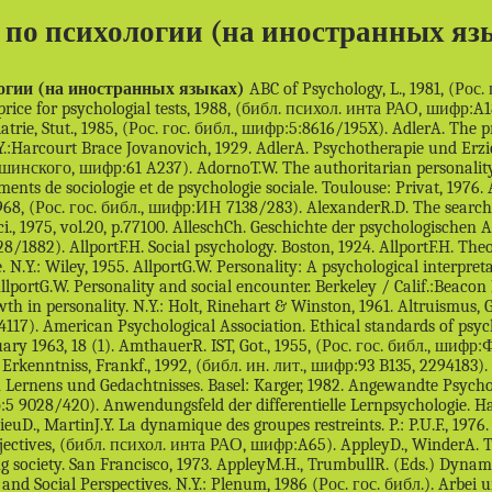
по психологии (на иностранных яз
огии (на иностранных языках)
ABC of Psychology, L., 1981, (Рос. гос. библ., шифр:ИН К533/210). Acer price for psychologial tests, 1988, (библ. психол. инта РАО, шифр:A18). AckerknechtE. Kurze Geschichte der Psychiatrie, Stut., 1985, (Рос. гос. библ., шифр:5:8616/195X). AdlerA. The practice and theory of individual psychology. N.Y.:Harcourt Brace Jovanovich, 1929. AdlerA. Psychotherapie und Erziehung, Frankf./M., 1982, (Педагог. библ. им. Ушинского, шифр:61 A237). AdornoT.W. The authoritarian personality. NY: Harper and Brothers, 1950. AlbouyS. Elements de sociologie et de psychologie sociale. Toulouse: Privat, 1976. AlexanderF. The history of psychiatry, N.Y., 1968, (Рос. гос. библ., шифр:ИН 7138/283). AlexanderR.D. The search for a general theory of behavior. Behav. Sci., 1975, vol.20, p.77100. AlleschCh. Geschichte der psychologischen Asthetik, Got., 1987, (Рос. гос. библ., шифр:5 8728/1882). AllportF.H. Social psychology. Boston, 1924. AllportF.H. Theories of perception and the concept of structure. N.Y.: Wiley, 1955. AllportG.W. Personality: A psychological interpretation. N.Y.: Holt, Rinehart & Winston, 1937. AllportG.W. Personality and social encounter. Berkeley / Calif.:Beacon Press, 1960. AllportG.W. Pattern and growth in personality. N.Y.: Holt, Rinehart & Winston, 1961. Altruismus, Got., 1988, (библ. ин. лит., шифр:89 B338, 2154117). American Psychological Association. Ethical standards of psychologists/ American Psychologist, January 1963, 18 (1). AmthauerR. IST, Got., 1955, (Рос. гос. библ., шифр:Ф 173/15788). Analytische Philosophie der Erkenntniss, Frankf., 1992, (библ. ин. лит., шифр:93 B135, 2294183). AngermeierW.F. Die Evolution des operanten Lernens und Gedachtnisses. Basel: Karger, 1982. Angewandte Psychologie, Munch., 1988, (Рос. гос. библ., шифр:5 9028/420). Anwendungsfeld der differentielle Lernpsychologie. Halle, 1990 (Рос. гос. библ. 251/24, 1990/15). AnzieuD., MartinJ.Y. La dynamique des groupes restreints. P.: P.U.F., 1976. AnzieuD., MartinJ.Y. Les Methodes projectives, (библ. психол. инта РАО, шифр:A65). AppleyD., WinderA. TGroups and therapy groups in a changing society. San Francisco, 1973. AppleyM.H., TrumbullR. (Eds.) Dynamics of Stress: Physiological, Psychological and Social Perspectives. N.Y.: Plenum, 1986 (Рос. гос. библ.). Arbei und Freicheit, Stut., 1990, (библ. ин. лит., шифр:91 B11994, 2271229). Arbeitsbiographie und Personentwicklung, Bern, 1985, (Рос. гос. библ., шифр:15 885/984). ArgyleM. The psychology of interpersonal behavior., L., 1975. ArgyleM. Korpersprache und Kommunikation, Padeborn, 1979, (Рос. гос. библ., шифр:80185/23382, Bd. 5). ArgyrisC. Interpersonal competence and organizational behavior. Homewood, Ill., 1962. ArietiS. Creativity: The magic synthesis. NY: Basic Books, 1976. ArlowJ. Ego Psychology // Annual survey. N.Y.: Int. Univ. Press, 1950. ArncheimD., SinclarW. Basic Motor Ability Tests. California, 1974. ArnoldM.B. Emotion and Personality (2. vols). NY: Columbia University Press, 1960. ArnoldM. (Ed.) Feelings and emotions. NY: Academic Press, 1970. ArnoldW. Paulitest, Munch., 1961, (библ. психол. инта РАО, шифр:A76). ArntzenF. Einfuhrung in die Begabungpsychologie, Got., 1976, (библ. ин. лит., шифр:3118047, 1739582). Art Therapy. A bibliography, Washington, 1974, (Рос. гос. библ., шифр:ИН 7520/81). Artikulation der Wirklichkeit, Frankf., 1989, (библ. ин. лит., шифр:90 B8546, 2214125). AsangerR., Wenninger. Handworterbuch der Psychologie, Weinheim, 1980, (Библ. иностр. лит. 81.B.71446 Юа (B2) 1876058 ЦСА) (Педагог. библ. им. Ушинского, шифр:81.B.7146, Юа (В2)б 1876058 oса). AschS.E. Social psychology. N.Y., 1952. AshbyW.R. Design for a brain (2nd ed.). N.Y.: Wiley, 1960 (Эшби У.Р. Конструкция мозга. М.: ИЛ, 1962). Asthetik & Semiotik, Tubingen, 1981, (библ. ин. лит., шифр:82 B6567, 1914018). Ateinson. An Introduction to Motivation, (библ. психол. инта РАО, шифр:A90). Ateinson. Personality, Motivation and Action, (библ. психол. инта РАО, шифр:A90). AtkinsonJ.W. (Ed.) Motives in fantasy, action and society. Princeton: Van Nostrand, 1958. AtkinsonJ.W. An introduction to motivation. Princeton: Van Nostrand, 1964. AtkinsonR.C. Reflections on psychologys past and concerns about its future. Amer. Psychol., 1977, vol.32, N.3, p.205210. AttneaveF. Applications of information theory to psychology: A summary of basic concepts, methods and results. NY: Holt, Rinehart & Winston, 1959. AzrinN.H.R., ArmstrongP.M. The minimeal. A method for teaching eating skills to the profoundly retarded // Mental retardation. 1973, 11, p.913. AzrinN.H.R., HoltzW.C. Operant Behavior: Areas of Research and Application. N.Y.: AppletonCenturyCrofts, 1966, p.380447. AzrinN.H.R., HutchinsonR.R., McLanghlinR. The Opportunity for Aggression as an Operant Reinforces During Adversive Simulation // J.O. Experimental Analysis of Behavior, 1965, 8, p.171180. BaakeD. Die 13 bis 18 Jahrige. Einfuhrung in Probleme des Jugendalters, Basel: Beltz, 1985, (Педагог. библ. им. Ушинского, шифр:15 B111). BachofenJ.J. Das Mutterrecht. 1861. BachofenJ.J. Versuch uber die Grabersymbolik der Alten. 1859. BackerW.J. (Ed.).Current issues in theoretical psychologie. Amst., 1987. BaddeleyA.D. The psychology of memory. NY: Basic, 1976. BaderA., NavratilL. Zwischen Wann und Wirklichkeit: Kunst Psychose Kreativitat, Frankf., 1976, (Рос. гос. библ., шифр:C/P 78/158). BainA. The senses and the intellect. L., 1855. BainA. The emotions and will. L., 1859. BainA. Mental and moral science. L., 1868. BaldwinJ.M. History of psychology, volII. N.Y.L., 1913. BalesR.F. Interaction process analysis. Cambridge, 1950. BalesR.F. Personality and interpersonal behavior. N.Y. BaltesP.B., SchaieK.W. (Eds.) Lifespan developmental psychology: Personality and socialization. N.Y.: Academic Press, 1973. BanduraA. Principles of behavior modification. NY: Holt, Rinehart & Winston, 1969. BarronE.X. Creativity and psychological health: Origins of personal vitality and creative freedom. Princeton, N.J.: Van Nostrand, 1963. BartlettF.C. Remembering: A study in experimental and social psychology. NY: Macmillan, 1932. BarzH. Der Waldorfkindergarten, Weinheim: Beltz, 1984, (Педагог. библ. им. Ушинского, шифр:B296 372(09)). BarzH. Selbstverwirklichung, Dusseld., 1989, (Рос. гос. библ., шифр:5 9039/151). Basic Studies in Social Psychology, 1965, (библ. психол. инта РАО, шифр:B29). BassB.M. Leadership, psychology and organizational behavior. NY, 1960. BasslerW. Ganzheit und Element, (библ. ин. лит., шифр:B337, 2154116). BastinG. Worterbuch der Sexualpsychologie. (Библ. иностр. лит. Ю (035) F653 358912). BattegayR. (Hrsg.). Handworterbuch der Psychiatrie. Stuttgart, 1984. BaumannC.W. Meinheimer Test zur Erfassung des physikalischtechnischen Problemlosen. ottingen, 1980. BauriedlTh. Theoretische Probleme der ichpsychologische Diagnostik, Munch., 1975, (библ. ин. лит., шифр:3066417, 1783903). BeachF. (Ed.) Sex and behavior. NY: Wiley, 1965. BeardsleeD.C., WertheimerM. (Ed.) Readings in perception. Princeton: Van Nostrand, 1958. BeckA.T. Depression. NY: Harper & Row, 1967. BeckerH.S. Outsiders: Studies in the sociology of deviance. NY: Free Press, 1963. BeckerK. Absicht und Wirkung in der Psychiatry, Stut., 1984, (Рос. гос. библ., шифр:15 867/1291, (Bd.21)). BeckerM. Graphologie und Kinderschrift, Heildelberg, 1930, (Рос. гос. библ., шифр:Рб 46/363). BeckerP. Psychologie der seelischen Gesundheit, Got., 1982, Bd.1, 2, (Педагог. библ. им. Ушинского, шифр:15 B396). BeckerP., MinselB. Psychologie der seelischen Gesungheit, Got., 1982, (Рос. гос. библ., шифр:Bd. 1: Нем 837/211; 1986, Bd. 2: 15 8713/161). BeerU. Medizin fur die Seele: Funfzig Rezepte zur Glucklichsein. Dusseldorf: Econ, 1985 (Рос. гос. библ.). Begabungsforschung: Positionen und Berichte, 1986, (библ. психол. инта РАО, шифр:B38). B